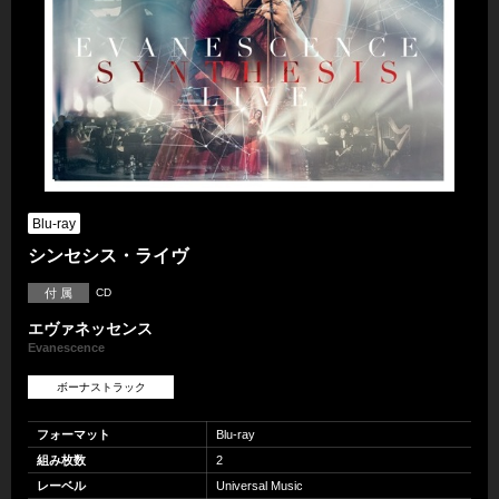
Blu-ray
シンセシス・ライヴ
付 属
CD
エヴァネッセンス
Evanescence
ボーナストラック
フォーマット
Blu-ray
組み枚数
2
レーベル
Universal Music