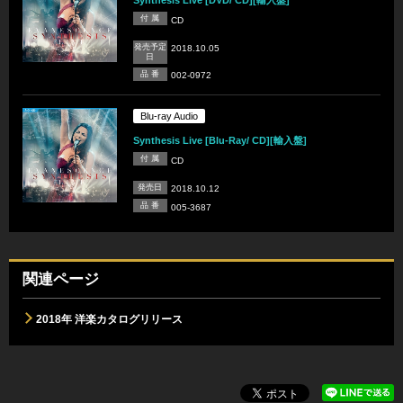
Synthesis Live [DVD/ CD][輸入盤]
付 属
CD
発売予定
2018.10.05
日
品 番
002-0972
Blu-ray Audio
Synthesis Live [Blu-Ray/ CD][輸入盤]
付 属
CD
発売日
2018.10.12
品 番
005-3687
関連ページ
2018年 洋楽カタログリリース