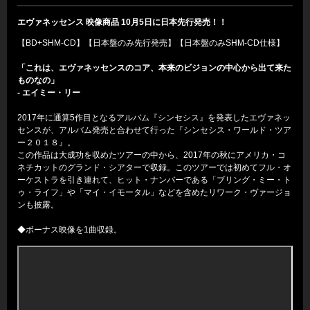
エヴァネッセンス 映像商品 10月5日に日本先行発売！！
【BD+SHM-CD】【日本盤のみ先行発売】【日本盤のみSHM-CD仕様】
「これは、エヴァネッセンスのコア、本来のビジョンの中心から出て来た
ものなの」
- エイミー・リー
2017年に通算5作目となるアルバム『シンセシス』を発表したエヴァネッ
センスが、アルバム発売と合わせて行った『シンセシス・ワールド・ツア
ー２０１８』。
この作品は大成功を収めたツアーの中から、2017年の秋にアメリカ・コ
ネチカットのグランド・シアターで収録。このツアーでは初めてフル・オ
ーケストラを引き連れて、ヒット・ナンバーである「ブリング・ミー・ト
ゥ・ライフ」や「マイ・イモータル」などを含めたリワーク・ヴァージョ
ンも披露。
◆ボーナス映像を1曲収録。