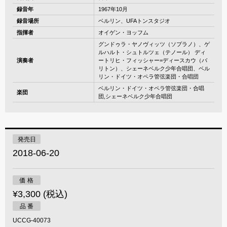
録音年
1967年10月
録音場所
ベルリン、UFAトンスタジオ
指揮者
オイゲン・ヨッフム
グンドゥラ・ヤノヴィッツ（ソプラノ）、ゲ
ルハルト・シュトルツェ（テノール） ディ
演奏者
ートリヒ・フィッシャー=ディースカウ（バ
リトン）、シェーネベルク少年合唱団、ベル
リン・ドイツ・オペラ管弦楽団・合唱団
ベルリン・ドイツ・オペラ管弦楽団・合唱
楽団
団,シェーネベルク少年合唱団
発売日
2018-06-20
価 格
¥3,300 (税込)
品 番
UCCG-40073