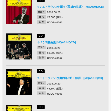
CD
R.シュトラウス:交響詩《英雄の生涯》 [MQA/UHQCD]
発売日
2018.06.20
価 格
¥3,300 (税込)
品 番
UCCG-40066
CD
オペラ間奏曲集 [MQA/UHQCD]
発売日
2018.06.20
価 格
¥3,300 (税込)
品 番
UCCG-40067
CD
ベートーヴェン:交響曲第9番《合唱》 [MQA/UHQCD]
発売日
2018.06.20
価 格
¥3,300 (税込)
品 番
UCCG-40068
CD