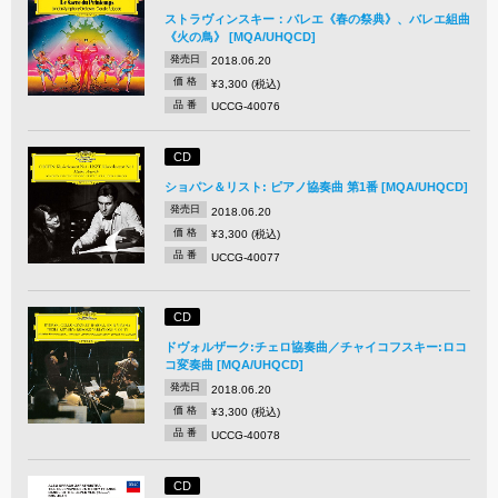
ストラヴィンスキー：バレエ《春の祭典》、バレエ組曲
《火の鳥》 [MQA/UHQCD]
発売日
2018.06.20
価 格
¥3,300 (税込)
品 番
UCCG-40076
CD
ショパン＆リスト: ピアノ協奏曲 第1番 [MQA/UHQCD]
発売日
2018.06.20
価 格
¥3,300 (税込)
品 番
UCCG-40077
CD
ドヴォルザーク:チェロ協奏曲／チャイコフスキー:ロコ
コ変奏曲 [MQA/UHQCD]
発売日
2018.06.20
価 格
¥3,300 (税込)
品 番
UCCG-40078
CD