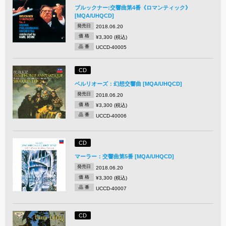
ブルックナー:交響曲第4番《ロマンティック》
[MQA/UHQCD]
発売日
2018.06.20
価 格
¥3,300 (税込)
品 番
UCCD-40005
CD
ベルリオーズ：幻想交響曲 [MQA/UHQCD]
発売日
2018.06.20
価 格
¥3,300 (税込)
品 番
UCCD-40006
CD
マーラー：交響曲第5番 [MQA/UHQCD]
発売日
2018.06.20
価 格
¥3,300 (税込)
品 番
UCCD-40007
CD