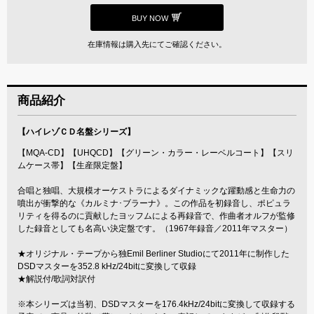
BUY NOW
在庫情報は購入先にてご確認ください。
商品紹介
【ハイレゾＣＤ名盤シリーズ】
【MQA-CD】【UHQCD】【グリーン・カラー・レーベルコート】【スリ
ムケース帯】【生産限定盤】
合唱と独唱、大規模オーケストラによるダイナミックな躍動感と生命力の
噴出が衝撃的な《カルミナ･ブラーナ》。この作品を初録音し、ポピュラ
リティを得るのに貢献したヨッフムによる再録音で、作曲者オルフが監修
した録音としても名高い決定盤です。（1967年録音／2011年マスター）
★オリジナル・テープから独Emil Berliner Studioにて2011年に制作した
DSDマスターを352.8 kHz/24bitに変換して収録
★解説付/歌詞対訳付
※本シリーズは当初、DSDマスターを176.4kHz/24bitに変換して収録する