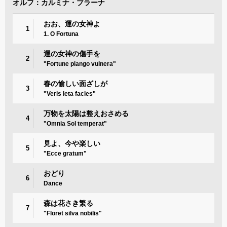
オルフ：カルミナ・ブラーナ
おお、運の女神よ
1
1. O Fortuna
運の女神の傷手を
2
"Fortune plango vulnera"
春の愉しい面ざしが
3
"Veris leta facies"
万物を太陽は整えおさめる
4
"Omnia Sol temperat"
見よ、今や楽しい
5
"Ecce gratum"
おどり
6
Dance
森は花さき繁る
7
"Floret silva nobilis"