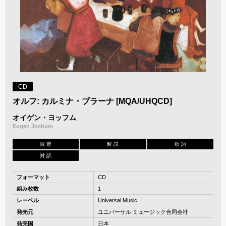
CD
オルフ: カルミナ・ブラーナ [MQA/UHQCD]
オイゲン・ヨッフム
Eugen Jochum
限 定
解 説
歌 詞
対 訳
フォーマット
CD
組み枚数
1
レーベル
Universal Music
発売元
ユニバーサル ミュージック合同会社
発売国
日本