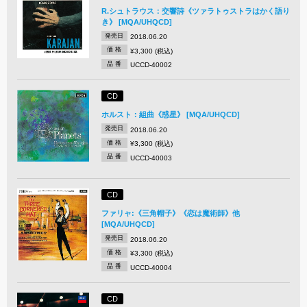
R.シュトラウス：交響詩《ツァラトゥストラはかく語り
き》 [MQA/UHQCD]
発売日
2018.06.20
価 格
¥3,300 (税込)
品 番
UCCD-40002
CD
ホルスト：組曲《惑星》 [MQA/UHQCD]
発売日
2018.06.20
価 格
¥3,300 (税込)
品 番
UCCD-40003
CD
ファリャ:《三角帽子》《恋は魔術師》他
[MQA/UHQCD]
発売日
2018.06.20
価 格
¥3,300 (税込)
品 番
UCCD-40004
CD