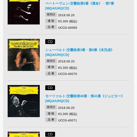
ベートーヴェン:交響曲第5番《運命》・第7番
[MQA/UHQCD]
発売日
2018.06.20
価 格
¥3,300 (税込)
品 番
UCCG-40069
CD
シューベルト:交響曲第3番・第8番《未完成》
[MQA/UHQCD]
発売日
2018.06.20
価 格
¥3,300 (税込)
品 番
UCCG-40070
CD
モーツァルト:交響曲第40番・第41番《ジュピター》
[MQA/UHQCD]
発売日
2018.06.20
価 格
¥3,300 (税込)
品 番
UCCG-40071
CD