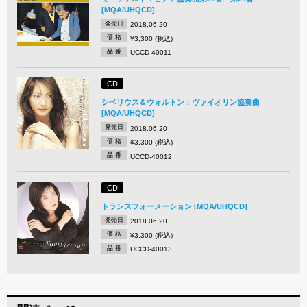
[MQA/UHQCD]
発売日
2018.06.20
価 格
¥3,300 (税込)
品 番
UCCD-40011
CD
シベリウス＆ウォルトン：ヴァイオリン協奏曲
[MQA/UHQCD]
発売日
2018.06.20
価 格
¥3,300 (税込)
品 番
UCCD-40012
CD
トランスフォーメーション [MQA/UHQCD]
発売日
2018.06.20
価 格
¥3,300 (税込)
品 番
UCCD-40013