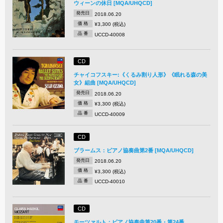
ウィーンの休日 [MQA/UHQCD]
発売日
2018.06.20
価 格
¥3,300 (税込)
品 番
UCCD-40008
CD
チャイコフスキー:《くるみ割り人形》《眠れる森の美
女》組曲 [MQA/UHQCD]
発売日
2018.06.20
価 格
¥3,300 (税込)
品 番
UCCD-40009
CD
ブラームス：ピアノ協奏曲第2番 [MQA/UHQCD]
発売日
2018.06.20
価 格
¥3,300 (税込)
品 番
UCCD-40010
CD
モーツァルト：ピアノ協奏曲第20番・第24番