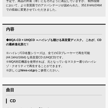
予定で、商品の外装（帯）にもそのように表記していますが、 制作段階
において、より音質面でのアドバンテージが認められた、352.8 kHz/24bit
での収録に変更させていただきました。
内容
◆MQA-CD × UHQCD ＝ハイレゾも聴ける高音質ディスク。 これが、CD
の最終進化形だ！
※ハイレゾCD名盤シリーズは、全てのCDプレーヤーで再生可能
(44.1kHz/16bit) な高音質CD (UHQCD)です。
※MQA対応機器を使用すれば、元となっているマスター通りのハイレ
ゾ・クオリティで再生することができます。
※詳しくは
hires-cd.jp
をご参照ください。
曲目
CD