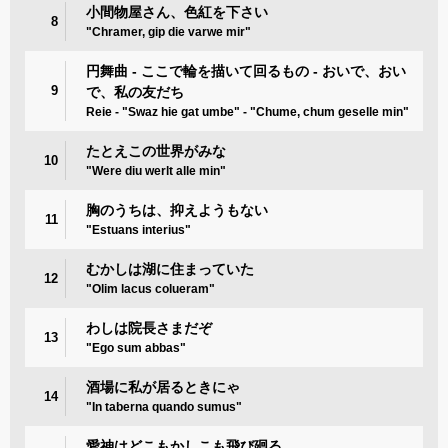
小間物屋さん、色紅を下さい
8
"Chramer, gip die varwe mir"
円舞曲 - ここで輪を描いて回るもの - おいで、おい
9
で、私の友だち
Reie - "Swaz hie gat umbe" - "Chume, chum geselle min"
たとえこの世界がみな
10
"Were diu werlt alle min"
胸のうちは、抑えようもない
11
"Estuans interius"
むかしは湖に住まっていた
12
"Olim lacus colueram"
わしは院長さまだぞ
13
"Ego sum abbas"
酒場に私が居るときにゃ
14
"In taberna quando sumus"
愛神はどこもかしこも飛び廻る