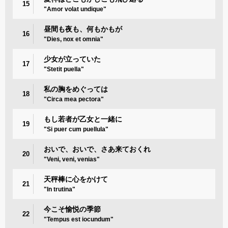
15
"Amor volat undique"
昼間も夜も、何もかもが
16
"Dies, nox et omnia"
少女が立っていた
17
"Stetit puella"
私の胸をめぐっては
18
"Circa mea pectora"
もし若者が乙女と一緒に
19
"Si puer cum puellula"
おいで、おいで、さあ来ておくれ
20
"Veni, veni, venias"
天秤棒に心をかけて
21
"In trutina"
今こそ愉悦の季節
22
"Tempus est iocundum"