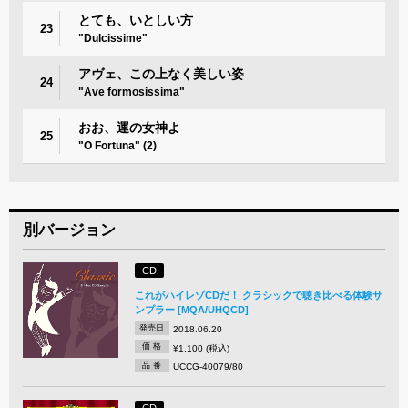
とても、いとしい方
23
"Dulcissime"
アヴェ、この上なく美しい姿
24
"Ave formosissima"
おお、運の女神よ
25
"O Fortuna" (2)
別バージョン
CD
これがハイレゾCDだ！ クラシックで聴き比べる体験サ
ンプラー [MQA/UHQCD]
発売日
2018.06.20
価 格
¥1,100 (税込)
品 番
UCCG-40079/80