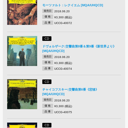
モーツァルト：レクイエム [MQA/UHQCD]
発売日
2018.06.20
価 格
¥3,300 (税込)
品 番
UCCG-40072
CD
ドヴォルザーク:交響曲第8番＆第9番《新世界より》
[MQA/UHQCD]
発売日
2018.06.20
価 格
¥3,300 (税込)
品 番
UCCG-40074
CD
チャイコフスキー:交響曲第6番《悲愴》
[MQA/UHQCD]
発売日
2018.06.20
価 格
¥3,300 (税込)
品 番
UCCG-40075
CD