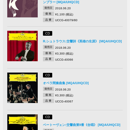
ンプラー [MQA/UHQCD]
発売日
2018.06.20
価 格
¥1,100 (税込)
品 番
UCCG-40079/80
CD
R.シュトラウス:交響詩《英雄の生涯》 [MQA/UHQCD]
発売日
2018.06.20
価 格
¥3,300 (税込)
品 番
UCCG-40066
CD
オペラ間奏曲集 [MQA/UHQCD]
発売日
2018.06.20
価 格
¥3,300 (税込)
品 番
UCCG-40067
CD
ベートーヴェン:交響曲第9番《合唱》 [MQA/UHQCD]