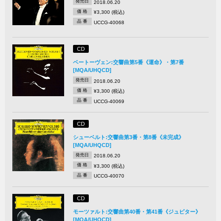
発売日
2018.06.20
価 格
¥3,300 (税込)
品 番
UCCG-40068
CD
ベートーヴェン:交響曲第5番《運命》・第7番
[MQA/UHQCD]
発売日
2018.06.20
価 格
¥3,300 (税込)
品 番
UCCG-40069
CD
シューベルト:交響曲第3番・第8番《未完成》
[MQA/UHQCD]
発売日
2018.06.20
価 格
¥3,300 (税込)
品 番
UCCG-40070
CD
モーツァルト:交響曲第40番・第41番《ジュピター》
[MQA/UHQCD]