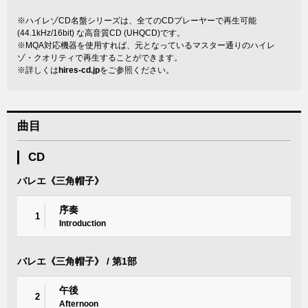
※ハイレゾCD名盤シリーズは、全てのCDプレーヤーで再生可能
(44.1kHz/16bit) な高音質CD (UHQCD)です。
※MQA対応機器を使用すれば、元となっているマスター通りのハイレ
ゾ・クオリティで再生することができます。
※詳しくは
hires-cd.jp
をご参照ください。
曲目
CD
バレエ《三角帽子》
序奏
1
Introduction
バレエ《三角帽子》 / 第1部
午後
2
Afternoon