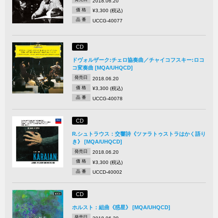
2018.06.20
価 格
¥3,300 (税込)
品 番
UCCG-40077
CD
ドヴォルザーク:チェロ協奏曲／チャイコフスキー:ロコ
コ変奏曲 [MQA/UHQCD]
発売日
2018.06.20
価 格
¥3,300 (税込)
品 番
UCCG-40078
CD
R.シュトラウス：交響詩《ツァラトゥストラはかく語り
き》 [MQA/UHQCD]
発売日
2018.06.20
価 格
¥3,300 (税込)
品 番
UCCD-40002
CD
ホルスト：組曲《惑星》 [MQA/UHQCD]
発売日