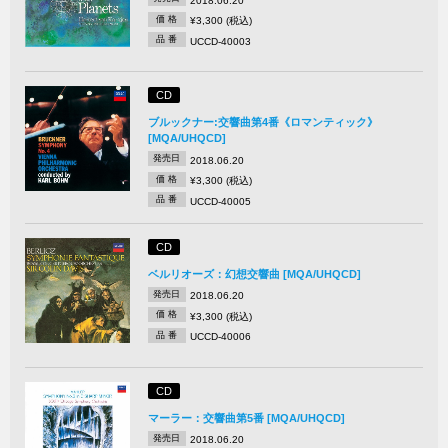
2018.06.20
価 格
¥3,300 (税込)
品 番
UCCD-40003
CD
ブルックナー:交響曲第4番《ロマンティック》
[MQA/UHQCD]
発売日
2018.06.20
価 格
¥3,300 (税込)
品 番
UCCD-40005
CD
ベルリオーズ：幻想交響曲 [MQA/UHQCD]
発売日
2018.06.20
価 格
¥3,300 (税込)
品 番
UCCD-40006
CD
マーラー：交響曲第5番 [MQA/UHQCD]
発売日
2018.06.20