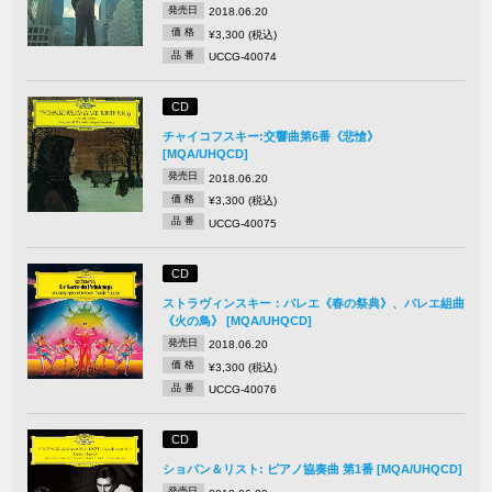
発売日
2018.06.20
価 格
¥3,300 (税込)
品 番
UCCG-40074
CD
チャイコフスキー:交響曲第6番《悲愴》
[MQA/UHQCD]
発売日
2018.06.20
価 格
¥3,300 (税込)
品 番
UCCG-40075
CD
ストラヴィンスキー：バレエ《春の祭典》、バレエ組曲
《火の鳥》 [MQA/UHQCD]
発売日
2018.06.20
価 格
¥3,300 (税込)
品 番
UCCG-40076
CD
ショパン＆リスト: ピアノ協奏曲 第1番 [MQA/UHQCD]
発売日