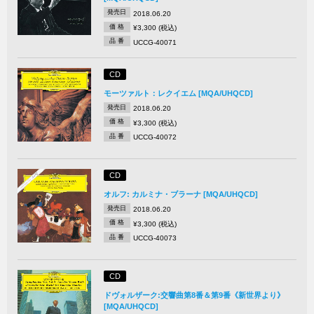
発売日
2018.06.20
価 格
¥3,300 (税込)
品 番
UCCG-40071
CD
モーツァルト：レクイエム [MQA/UHQCD]
発売日
2018.06.20
価 格
¥3,300 (税込)
品 番
UCCG-40072
CD
オルフ: カルミナ・ブラーナ [MQA/UHQCD]
発売日
2018.06.20
価 格
¥3,300 (税込)
品 番
UCCG-40073
CD
ドヴォルザーク:交響曲第8番＆第9番《新世界より》
[MQA/UHQCD]