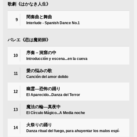
歌劇《はかなき人生》
間奏曲と舞曲
9
Interlude - Spanish Dance No.1
バレエ《恋は魔術師》
序奏－洞窟の中
10
Introducción y escena...en la cueva
愛の悩みの歌
11
Canción del amor dolido
幽霊―恐怖の踊り
12
El Aparecido...Danza del Terror
魔法の輪―真夜中
13
El Círculo Mágico...A Media noche
火祭りの踊り
14
Danza ritual del fuego, para ahuyentar los malos espí-