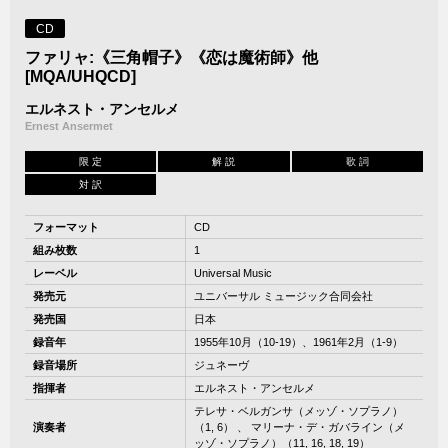
CD
ファリャ:《三角帽子》《恋は魔術師》他
[MQA/UHQCD]
エルネスト・アンセルメ
Ernest Ansermet
限 定
解 説
歌 詞
対 訳
フォーマット
CD
組み枚数
1
レーベル
Universal Music
発売元
ユニバーサル ミュージック合同会社
発売国
日本
録音年
1955年10月（10-19）、1961年2月（1-9）
録音場所
ジュネーヴ
指揮者
エルネスト・アンセルメ
テレサ・ベルガンサ（メッゾ・ソプラノ）
演奏者
（1, 6） 、 マリーナ・デ・ガバライン（メ
ッゾ・ソプラノ）（11, 16, 18, 19）