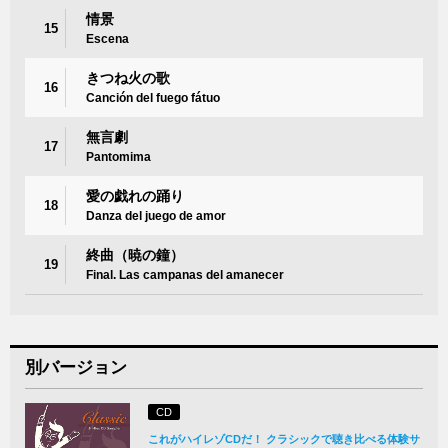
情景
15
Escena
きつね火の歌
16
Canción del fuego fátuo
無言劇
17
Pantomima
愛の戯れの踊り
18
Danza del juego de amor
終曲（暁の鐘）
19
Final. Las campanas del amanecer
別バージョン
CD
これがハイレゾCDだ！ クラシックで聴き比べる体験サ