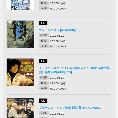
価 格
¥3,300 (税込)
品 番
UCCD-40007
CD
ウィーンの休日 [MQA/UHQCD]
発売日
2018.06.20
価 格
¥3,300 (税込)
品 番
UCCD-40008
CD
チャイコフスキー:《くるみ割り人形》《眠れる森の美
女》組曲 [MQA/UHQCD]
発売日
2018.06.20
価 格
¥3,300 (税込)
品 番
UCCD-40009
CD
ブラームス：ピアノ協奏曲第2番 [MQA/UHQCD]
発売日
2018.06.20