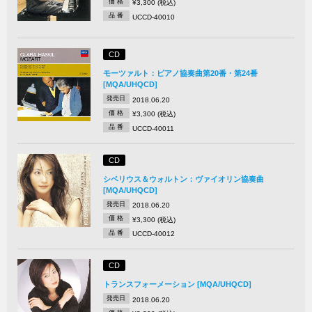
価 格
¥3,300 (税込)
品 番
UCCD-40010
CD
モーツァルト：ピアノ協奏曲第20番・第24番
[MQA/UHQCD]
発売日
2018.06.20
価 格
¥3,300 (税込)
品 番
UCCD-40011
CD
シベリウス＆ウォルトン：ヴァイオリン協奏曲
[MQA/UHQCD]
発売日
2018.06.20
価 格
¥3,300 (税込)
品 番
UCCD-40012
CD
トランスフォーメーション [MQA/UHQCD]
発売日
2018.06.20