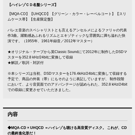
【ハイレゾＣＤ名盤シリーズ】
【MQA-CD】【UHQCD】【グリーン・カラー・レーベルコート】【スリ
ムケース帯】【生産限定盤】
バレエ音楽のスペシャリストとも言えるアンセルメによるファリャの代表
作3曲。躍動感あふれるリズムとエキゾティックな雰囲気に満ち溢れた快
演です。（1955年、1961年録音／2012年マスター）
★オリジナル・テープから英Classic Soundにて2012年に制作したDSDマ
スターを352.8 kHz/24bitに変換して収録
★解説／歌詞・対訳付
※本シリーズは当初、DSDマスターを176.4kHz/24bitに変換して収録する
予定で、商品の外装（帯）にもそのように表記していますが、 制作段階
において、より音質面でのアドバンテージが認められた、352.8 kHz/24bit
での収録に変更させていただきました。
内容
◆MQA-CD × UHQCD ＝ハイレゾも聴ける高音質ディスク。 これが、CD
の最終進化形だ！