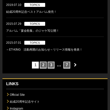
2019.07.10
TOPICS
結成20周年記念ベストアルバム発売！
2015.07.29
TOPICS
アルバム「宴会歌集」のジャケ写公開！
2015.07.01
TOPICS
～ET-KING 活動再開のお知らせ～リリース情報を発表！
…
1
2
3
7
LINKS
Official Site
結成20周年記念サイト
Instagram