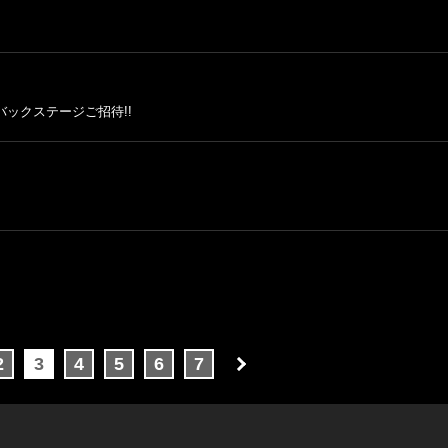
バックステージご招待!!
2
3
4
5
6
7