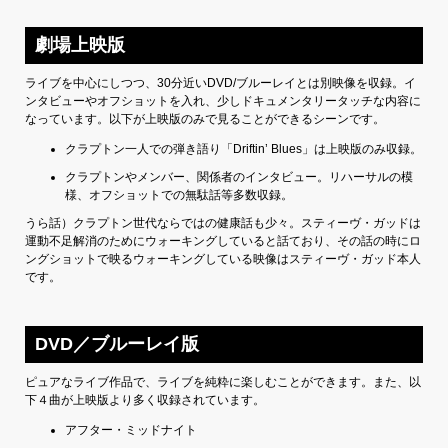
劇場上映版
ライブを中心にしつつ、30分近いDVD/ブルーレイとは別映像を収録。イ
ンタビューやオフショットを入れ、少しドキュメンタリータッチな内容に
なっています。以下が上映版のみで見ることができるシーンです。
クラプトン一人での弾き語り「Driftin’ Blues」は上映版のみ収録。
クラプトンやメンバー、関係者のインタビュー。リハーサルの模
様、オフショットでの無駄話等多数収録。
うら話）クラプトン世代ならではの健康話も少々。スティーヴ・ガッドは
運動不足解消のためにウォーキングしていると話ており、その話の時にロ
ングショットで映るウォーキングしている映像はスティーヴ・ガッド本人
です。
DVD／ブルーレイ版
ピュアなライブ作品で、ライブを純粋に楽しむことができます。また、以
下４曲が上映版より多く収録されています。
アフター・ミッドナイト