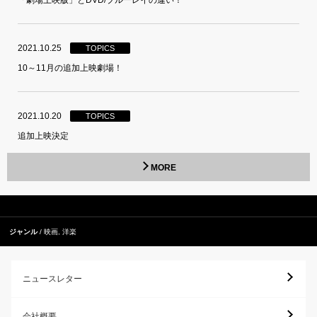
「劇場上映版」とDVD/ブルーレイの違い！
2021.10.25
TOPICS
10～11月の追加上映劇場！
2021.10.20
TOPICS
追加上映決定
MORE
ジャンル
映画
,
洋楽
ニュースレター
会社概要