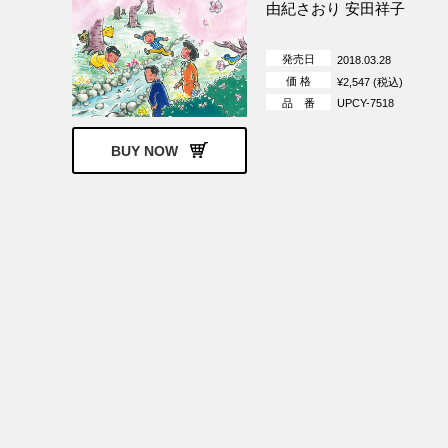
由紀さおり 安田祥子
発売日
2018.03.28
価 格
¥2,547 (税込)
品 番
UPCY-7518
BUY NOW