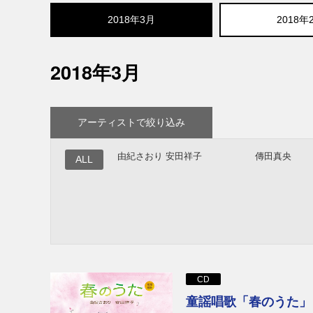
2018年3月
2018年
2018年3月
アーティストで絞り込み
由紀さおり 安田祥子
傳田真央
ALL
CD
童謡唱歌「春のうた」