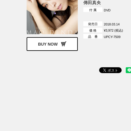
傳田真央
付 属
DVD
発売日
2018.03.14
価 格
¥3,972 (税込)
品 番
UPCY-7509
BUY NOW