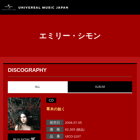
エミリー・シモン
DISCOGRAPHY
ALL
ALBUM
CD
草木の如く
発売日
2006.07.05
価 格
¥2,305 (税込)
品 番
UICO-1107
BUY NOW