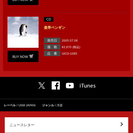
CD
皇帝ペンギン
発売日
2005.07.06
価 格
¥2,670 (税込)
品 番
UICO-1085
BUY NOW
レーベル
USM JAPAN
ジャンル
洋楽
ニュースレター