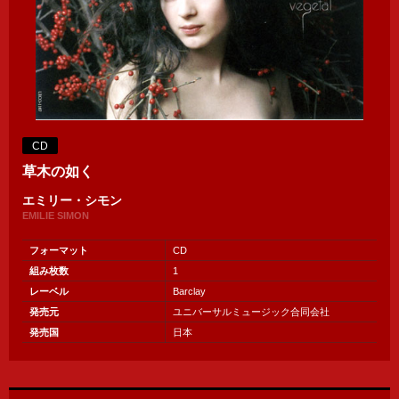
CD
草木の如く
エミリー・シモン
EMILIE SIMON
フォーマット
CD
組み枚数
1
レーベル
Barclay
発売元
ユニバーサルミュージック合同会社
発売国
日本