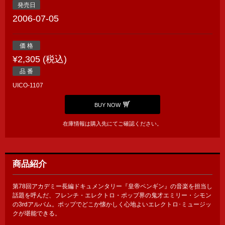
発売日
2006-07-05
価 格
¥2,305 (税込)
品 番
UICO-1107
BUY NOW
在庫情報は購入先にてご確認ください。
商品紹介
第78回アカデミー長編ドキュメンタリー『皇帝ペンギン』の音楽を担当し
話題を呼んだ、フレンチ・エレクトロ・ポップ界の鬼才エミリー・シモン
の3rdアルバム。ポップでどこか懐かしく心地よいエレクトロ･ミュージッ
クが堪能できる。