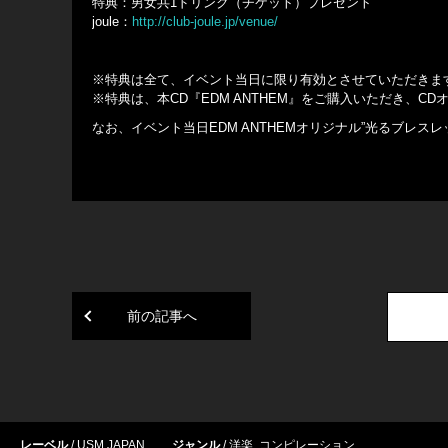
特典：男女共1ドリンク（チケット）プレゼント
joule：
http://club-joule.jp/venue/
※特典は全て、イベント当日に限り有効とさせていただきま
※特典は、本CD『EDM ANTHEM』をご購入いただき、
なお、イベント当日EDM ANTHEMオリジナル”光るブレス
前の記事へ
レーベル
USM JAPAN
ジャンル
洋楽
,
コンピレーション