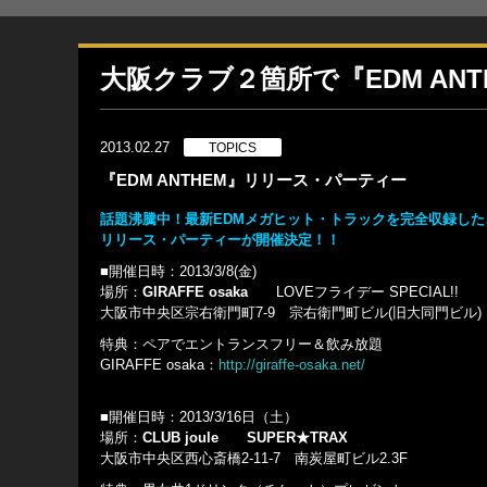
大阪クラブ２箇所で『EDM AN
2013.02.27
TOPICS
『EDM ANTHEM』リリース・パーティー
話題沸騰中！最新EDMメガヒット・トラックを完全収録した、
リリース・パーティーが開催決定！！
■開催日時：2013/3/8(金)
場所：
GIRAFFE osaka
LOVEフライデー SPECIAL!!
大阪市中央区宗右衛門町7-9 宗右衛門町ビル(旧大同門ビル)
特典：ペアでエントランスフリー＆飲み放題
GIRAFFE osaka：
http://giraffe-osaka.net/
■開催日時：2013/3/16日（土）
場所：
CLUB joule
SUPER★TRAX
大阪市中央区西心斎橋2-11-7 南炭屋町ビル2.3F