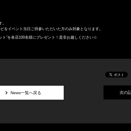
す。
CDオビをイベント当日ご持参いただいた方のみ対象となります。
レット”を各店100名様にプレゼント！是非お越しください☆
次の
News一覧へ戻る