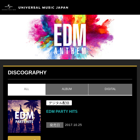
DISCOGRAPHY
ALL
ALBUM
DIGITAL
デジタル配信
EDM PARTY HITS
発売日
2017.10.25