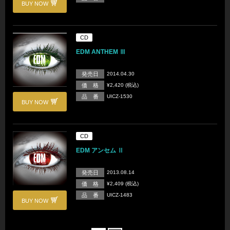
BUY NOW
CD
EDM ANTHEM Ⅲ
発売日
2014.04.30
価 格
¥2,420 (税込)
品 番
UICZ-1530
BUY NOW
CD
EDM アンセム Ⅱ
発売日
2013.08.14
価 格
¥2,409 (税込)
品 番
UICZ-1483
BUY NOW