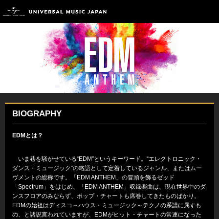
BIOGRAPHY
EDMとは？
いま巷を騒がせている“EDM”というキーワード。“エレクトロニック・
ダンス・ミュージック”の略語として定着しているジャンル、またはムー
ヴメントの総称です。「EDM ANTHEM」の冒頭を飾るゼッド
「Spectrum」をはじめ、「EDM ANTHEM」収録楽曲は、現在世界中のダ
ンスフロアのみならず、ポップ・チャートも席巻してきたものばかり。
EDMの始祖はディスコ～ハウス・ミュージック～テクノの系譜に属すも
の、と諸説言われていますが、EDMがヒット・チャートの常連になった