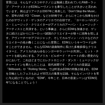
背景には、そんなディスコやテクノとは無縁と思われていたR&B～ラッ
プ・アーティストがEDMムーヴメントを牽引したことが大きいと言われ
ています。例えばリアーナが2007年に発表した「Don’t Stop the Music」
や、翌年のNE-YO「Closer」などが好例です。さらにそこから拍車をかけ
たのがデヴィッド・ゲッタのアメリカでの台頭です。「ヨーロッパのダン
ス・ミュージック・クリエイターがアメリカのアーバン・ミュージック・
アーティストと共演する」という事象は、さらにEDMを加速させ、ゲッ
タに続けとばかりにヨーロッパ諸国のクリエイターが徐々に頭角を現しま
す。アヴィーチーやアフロジャック、そしてカルヴィン・ハリスなどのク
リエイターの名が轟くことになった背景に、EDMというキーワードは外
すことができません。そんなEDMの楽曲制作に長けた多種多様なクリエ
イターと、アメリカのあらゆるシンガーやラッパーが共演し、ヒット・チ
ャートを総なめにする。アメリカ・ビルボード・チャートの長い歴史のな
かにおいて、これほどまでにエレクトロニック・ダンス・ミュージックが
チャートインを果たしたことは、前代未聞です。アメリカの音楽誌
『Billboard』や『Rolling Stone』では軒並みEDMの特集が組まれ、EDM
を主軸としたフェスもおよそ50万人の集客を記録。そんなインパクトを常
に与え続けているのが、“EDM”。今年こそ、日本の音楽シーンは“EDM元
年”になることでしょう！