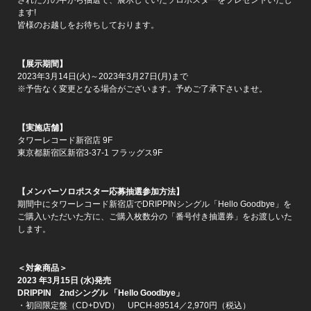
ます!
皆様のお越しをお待ちしております。
【展示期間】
2023年3月14日(火)～2023年3月27日(月)まで
※予告なく変更となる場合がございます。予めご了承下さいませ。
【実施店舗】
タワーレコード新宿店 9F
東京都新宿区新宿3-37-1 フラッグス9F
【メンバーソロポスター応募抽選参加方法】
期間中にタワーレコード新宿店でDRIPPINシングル「Hello Goodbye」を
ご購入いただいた方に、ご購入枚数分の「番号付き抽選券」をお渡しいた
します。
＜対象商品＞
2023
年
3
月
15
日
(
水
)
発売
DRIPPIN
2nd
シングル
「
Hello Goodbye
」
・初回限定盤（CD+DVD） UPCH-89514／2,970円（税込）