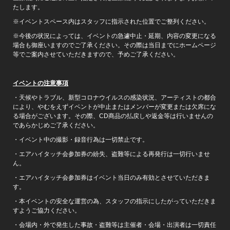
たします。
※イベントスペース内はスタッフに指示された位置でご整列ください。
※今後の状況によっては、イベントの急遽中止・延期、内容の変更になる
場合も御座いますのでご了承ください。その際は当日までにホームページ
等でご案内させていただきますので、予めご了承ください。
イベントの注意事項
・天候やトラブル、新型コロナウイルスの感染状況、アーティストの都合
により、やむをえずイベントが中止またはメンバーが変更または欠席にな
る場合がございます。その際、CD商品の払戻しや返金等は行いませんの
であらかじめご了承ください。
・イベント中の撮影・録音行為は一切禁止です。
・エアハイタッチ会参加券の紛失、盗難等による再発行は一切行いませ
ん。
・エアハイタッチ会参加券はイベント当日のみ有効とさせていただきま
す。
・本イベントの安全な運営の為、スタッフの指示にしたがっていただきま
すようご協力ください。
・会場内・外で発生した事故・盗難等は主催者・会場・出演者は一切責任