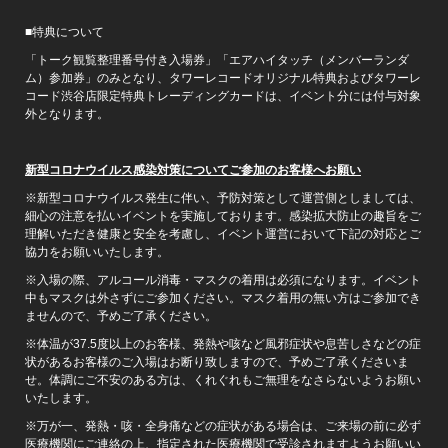
■特典について
「トーク観覧整理番号付き入場券」「エアハイタッチ（メンバーランダ
ム）参加券」のみとなり、タワーレコードオリジナル特典およびタワーレ
コード渋谷店限定特典トレーディングカードは、イベント分には付与対象
外となります。
新型コロナウイルス感染対策についてご参加のお客様へお願い
※新型コロナウイルス発生に伴い、予防対策として運営側としましては、
細心の注意を払いイベントを実施しております。感染拡大防止の趣旨をご
理解いただき健康と安全を考慮し、イベント運営において下記の対応とご
協力をお願いいたします。
※入場の際、アルコール消毒・マスクの着用は必須になります。イベント
中もマスクは外さずにご参加ください。マスク着用の無い方はご参加でき
ませんので、予めご了承ください。
※体温が37.5度以上のお客様、発熱や咳など風邪症状や息苦しさなどの症
状があるお客様のご入場はお断り致しますので、予めご了承くださいま
せ。体調にご不安のある方は、くれぐれもご無理をなさらないようお願い
いたします。
※万が一、発熱・咳・全身痛などの症状がある場合は、ご来場の前に必ず
医療機関にご連絡の上、指定された医療機関で受診されますようお願いい