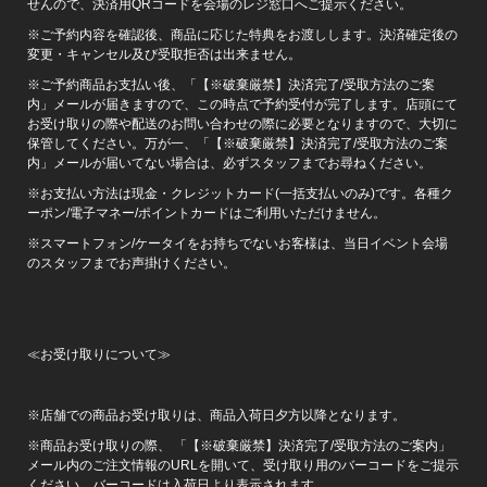
せんので、決済用QRコードを会場のレジ窓口へご提示ください。
※ご予約内容を確認後、商品に応じた特典をお渡しします。決済確定後の
変更・キャンセル及び受取拒否は出来ません。
※ご予約商品お支払い後、「【※破棄厳禁】決済完了/受取方法のご案
内」メールが届きますので、この時点で予約受付が完了します。店頭にて
お受け取りの際や配送のお問い合わせの際に必要となりますので、大切に
保管してください。万が一、「【※破棄厳禁】決済完了/受取方法のご案
内」メールが届いてない場合は、必ずスタッフまでお尋ねください。
※お支払い方法は現金・クレジットカード(一括支払いのみ)です。各種ク
ーポン/電子マネー/ポイントカードはご利用いただけません。
※スマートフォン/ケータイをお持ちでないお客様は、当日イベント会場
のスタッフまでお声掛けください。
≪お受け取りについて≫
※店舗での商品お受け取りは、商品入荷日夕方以降となります。
※商品お受け取りの際、 「【※破棄厳禁】決済完了/受取方法のご案内」
メール内のご注文情報のURLを開いて、受け取り用のバーコードをご提示
ください。バーコードは入荷日より表示されます。