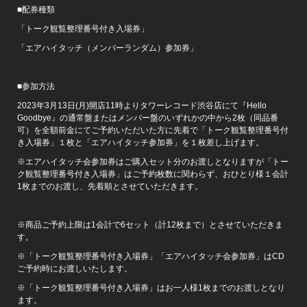
■配券種類
「トーク観覧整理番号付き入場券」
「エアハイタッチ（メンバーランダム）参加券」
■参加方法
2023年3月13日(月)開店11時よりタワーレコード渋谷店にて『Hello
Goodbye』の通常盤またはメンバー盤のいずれかの中から2枚（同品番
可）を全額前金にてご予約いただいた方に先着で「トーク観覧整理番号付
き入場券」１枚と「エアハイタッチ参加券」を１枚差し上げます。
※エアハイタッチ会参加券はご購入セット分のお渡しとなりますが「トー
ク観覧整理番号付き入場券」はご予約枚数に関わらず、おひとり様１会計
1枚までのお渡し、先着順とさせていただきます。
※商品ご予約上限は1会計で6セット（計12枚まで）とさせていただきま
す。
※「トーク観覧整理番号付き入場券」「エアハイタッチ会参加券」はCD
ご予約時にお渡しいたします。
※「トーク観覧整理番号付き入場券」はお一人様1枚までのお渡しとなり
ます。