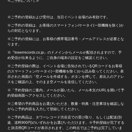
≪ご予約について≫
※ご予約の登録および受付は、当日イベント会場のみ有効です。
※ご予約の登録は、お客様のスマートフォン/ケータイ(一部機種を除く)か
らの対応となります。
※ご予約の登録には、お客様の携帯電話番号・メールアドレスが必要とな
ります。
※『towerrecords.co.jp』のドメインからメールが配信されますので、予
め受信が出来るように、ご自身の端末の設定をご確認ください。
※ご予約登録の際は、イベント会場に告知されているQRコードをお客様
のスマートフォン/ケータイ(一部機種を除く)から読み取ってください。表
示された画面の「空メールを作成する」ボタンを押して、差出人のアドレ
スをご確認の上、そのまま空メールを送信してください。
※「予約登録のご案内」メールが届いたら、メール本文のURLを開いて予
約登録画面へアクセスしてください。
※ご希望の予約商品をお選びいただき、数量・特典・注意事項を確認しな
がらご予約内容を入力して登録してください。
※ご予約商品は、タワーレコード渋谷店での受け取り、もしくは配送(別
途、送料900円)のいずれかをお選びいただけます。※予約登録が完了する
と決済用QRコードが表示されます。この時点ではご予約は完了していま