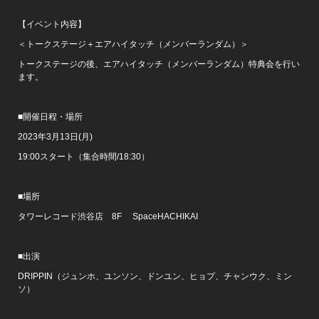
【イベント内容】
＜トークステージ＋エアハイタッチ（メンバーランダム）＞
トークステージの後、エアハイタッチ（メンバーランダム）特典会を行い
ます。
■開催日程・場所
2023年3月13日(月)
19:00スタート（集合時間/18:30）
■場所
タワーレコード渋谷店 8F SpaceHACHIKAI
■出演
DRIPPIN（ジュンホ、ユンソン、ドンユン、ヒョプ、チャンウク、ミン
ソ）