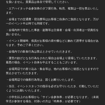
を負いません。貴重品は各自で管理してください。
・エアハイタッチ会参加券のダフ屋行為、転売、複製は一切を禁止いたし
ます。
・会場までの交通費・宿泊費等はお客様ご自身のご負担となります。万が
一のイベント中止時でも同様です。
・会場内外で発生した事故・盗難等は主催者・会場・出演者は一切責任を
負いません。
・イベント開催時、係員がお客様の肩や腕などに触れて誘導する場合があ
ります。予めご了承ください。
・会場内での飲食行為は禁止とさせていただきます。
・運営の妨げとなる行為をされた場合は会場より退場していただきます。
最悪の場合、イベント自体を中止することもございます。
・会場周辺での座り込み・集会等は、他のお客様のご迷惑となりますので
禁止させていただきます。
・会場周辺での徹夜行為等は、固くお断りいたします。
・当日、イベントスタッフの指示を必ずお守りいただき、行動していただ
くようにお願いいたします。
・小学生以上のお客様から「サイン会参加券」が必要となります。（未就
学児が参加する場合、付添いの方は「特典券」が必要です）