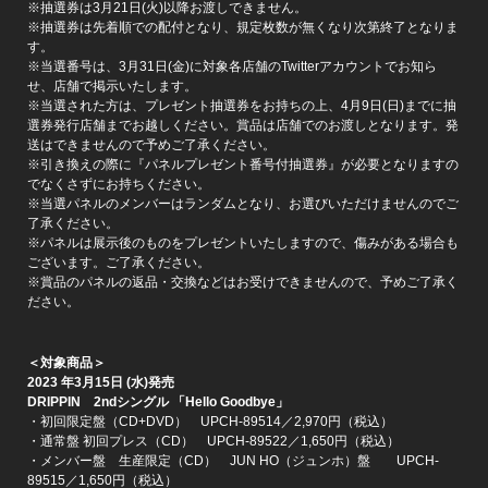
※抽選券は3月21日(火)以降お渡しできません。
※抽選券は先着順での配付となり、規定枚数が無くなり次第終了となりま
す。
※当選番号は、3月31日(金)に対象各店舗のTwitterアカウントでお知ら
せ、店舗で掲示いたします。
※当選された方は、プレゼント抽選券をお持ちの上、4月9日(日)までに抽
選券発行店舗までお越しください。賞品は店舗でのお渡しとなります。発
送はできませんので予めご了承ください。
※引き換えの際に『パネルプレゼント番号付抽選券』が必要となりますの
でなくさずにお持ちください。
※当選パネルのメンバーはランダムとなり、お選びいただけませんのでご
了承ください。
※パネルは展示後のものをプレゼントいたしますので、傷みがある場合も
ございます。ご了承ください。
※賞品のパネルの返品・交換などはお受けできませんので、予めご了承く
ださい。
＜対象商品＞
2023
年
3
月
15
日
(
水
)
発売
DRIPPIN
2nd
シングル
「
Hello Goodbye
」
・初回限定盤（CD+DVD） UPCH-89514／2,970円（税込）
・通常盤 初回プレス（CD） UPCH-89522／1,650円（税込）
・メンバー盤 生産限定（CD） JUN HO（ジュンホ）盤 UPCH-
89515／1,650円（税込）