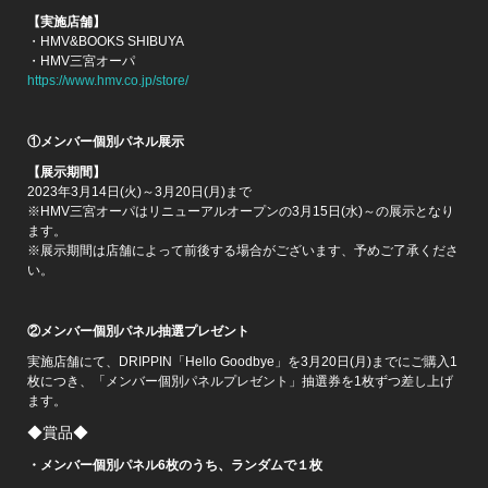
【実施店舗】
・HMV&BOOKS SHIBUYA
・HMV三宮オーパ
https://www.hmv.co.jp/store/
①メンバー個別パネル展示
【展示期間】
2023年3月14日(火)～3月20日(月)まで
※HMV三宮オーパはリニューアルオープンの3月15日(水)～の展示となり
ます。
※展示期間は店舗によって前後する場合がございます、予めご了承くださ
い。
②メンバー個別パネル抽選プレゼント
実施店舗にて、DRIPPIN「Hello Goodbye」を3月20日(月)までにご購入1
枚につき、「メンバー個別パネルプレゼント」抽選券を1枚ずつ差し上げ
ます。
◆賞品◆
・メンバー個別パネル6枚のうち、ランダムで１枚