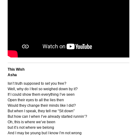
This Wish
Asha
Isn’t truth supposed to set you free?
Well, why do I feel so weighed down by it?
If I could show them everything I’ve seen
Open their eyes to all the lies then
Would they change their minds like I did?
But when I speak, they tell me “Sit down”
But how can I when I’ve already started runnin’?
Oh, this is where we’ve been
but it’s not where we belong
And I may be young but I know I’m not wrong