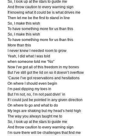
So, I look up at the stars to guide me
And throw caution to every warning sign
If knowing what it could be is what drives me
Then let me be the first to stand in line
So, I make this wish
To have something more for us than this
So, I make this wish
To have something more for us than this
More than this
I never knew I needed room to grow
Yeah, I did what I was told
when someone told me “No”
Now I’ve got all of this freedom in my bones
But I’ve still got the lid on so it doesn’t overflow
‘Cause I’ve got reservations and hesitations
On where I should even begin
I’m past dipping my toes in
But I’m not, no, I’m not past divin’ in
If I could just be pointed in any given direction
On where to go and what to do
My legs are shaking but my head’s held high
The way you always taught me to
So, I look up at the stars to guide me
And throw caution to every warning sign
I’m sure there will be challenges that find me