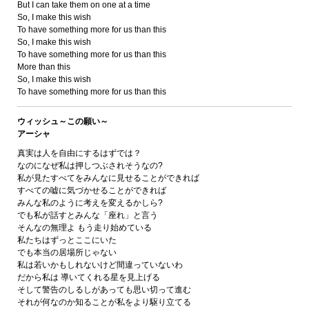
But I can take them on one at a time
So, I make this wish
To have something more for us than this
So, I make this wish
To have something more for us than this
More than this
So, I make this wish
To have something more for us than this
ウィッシュ～この願い～
アーシャ
真実は人を自由にするはずでは？
なのになぜ私は押しつぶされそうなの?
私が見たすべてをみんなに見せることができれば
すべての嘘に気づかせることができれば
みんな私のように考えを変えるかしら?
でも私が話すとみんな「座れ」と言う
そんなの無理よ もう走り始めている
私たちはずっとここにいた
でも本当の居場所じゃない
私は若いかもしれないけど間違っていないわ
だから私は 導いてくれる星を見上げる
そして警告のしるしがあっても思い切って進む
それが何なのか知ることが私をより駆り立てる