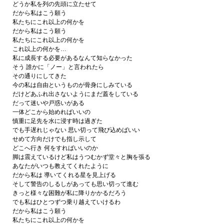
どうか私を列の先頭に立たせて
だから私はこう願う
私たちにこれ以上の何かを
だから私はこう願う
私たちにこれ以上の何かを
これ以上の何かを…
私に成長する必要があるなんて知らなかった
そう 誰かに「ノー」と言われたら
その通りにしてきた
今の私は自由というものが骨身にしみている
だけどあふれ出さないようにまだ蓋をしている
だって迷いや戸惑いがある
一体どこから始めればいいの
慎重に足先を水に浸す時は過ぎた
でも手遅れじゃない 思い切って飛び込めばいい
せめて方向だけでも指し示して
どこへ行き 何をすればいいのか
脚は震えているけど私はうつむかず堂々と胸を張る
あなたがいつも教えてくれたように
だから私は 導いてくれる星を見上げる
そして警告のしるしがあっても思い切って進む
きっと様々な困難が私に降りかかるだろう
でも私はひとつずつ乗り越えていけるわ
だから私はこう願う
私たちにこれ以上の何かを