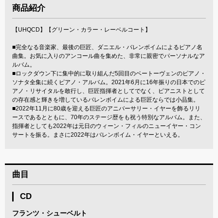
商品紹介
【UHQCD】【グリーン・カラー・レーベルコート】
■完全なる音楽家、最後の巨匠、ダニエル・バレンボイムによるピアノ名
曲集。お気に入りのアンコール曲を集めた、非常に親密でパーソナルなア
ルバム。
■ロックダウン下に集中的に取り組んだ5回目のベートーヴェンのピアノ・
ソナタ全集に続くピアノ・アルバム。2021年6月に16年振りの日本でのピ
アノ・リサイタルを敢行し、巨匠指揮者としてでなく、ピアニストとして
の存在感と輝きを増しているバレンボイムによる巨匠ならでは小品集。
■2022年11月に80歳を迎える巨匠のアニバーサリー・イヤーを飾るリリ
ースであるとともに、70年のステージ歴をも祝う特別なアルバム。また、
指揮者としても2022年は元日のウィーン・フィルのニューイヤー・コン
サートを振る。まさに2022年はバレンボイム・イヤーといえる。
曲目
CD
フランツ・シューベルト