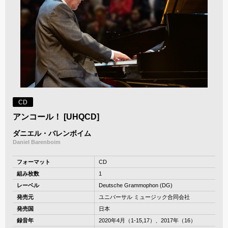
CD
アンコール！ [UHQCD]
ダニエル・バレンボイム
Daniel Barenboim
フォーマット
CD
組み枚数
1
レーベル
Deutsche Grammophon (DG)
発売元
ユニバーサル ミュージック合同会社
発売国
日本
録音年
2020年4月（1-15,17）、2017年（16）