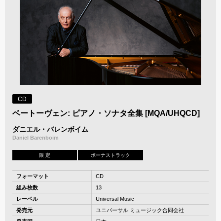
CD
ベートーヴェン: ピアノ・ソナタ全集 [MQA/UHQCD]
ダニエル・バレンボイム
Daniel Barenboim
限 定
ボーナストラック
フォーマット
CD
組み枚数
13
レーベル
Universal Music
発売元
ユニバーサル ミュージック合同会社