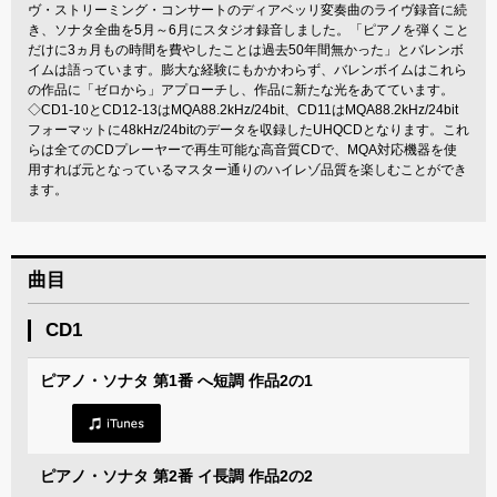
ヴ・ストリーミング・コンサートのディアベッリ変奏曲のライヴ録音に続
き、ソナタ全曲を5月～6月にスタジオ録音しました。「ピアノを弾くこと
だけに3ヵ月もの時間を費やしたことは過去50年間無かった」とバレンボ
イムは語っています。膨大な経験にもかかわらず、バレンボイムはこれら
の作品に「ゼロから」アプローチし、作品に新たな光をあてています。
◇CD1-10とCD12-13はMQA88.2kHz/24bit、CD11はMQA88.2kHz/24bit
フォーマットに48kHz/24bitのデータを収録したUHQCDとなります。これ
らは全てのCDプレーヤーで再生可能な高音質CDで、MQA対応機器を使
用すれば元となっているマスター通りのハイレゾ品質を楽しむことができ
ます。
曲目
CD1
ピアノ・ソナタ 第1番 へ短調 作品2の1
ピアノ・ソナタ 第2番 イ長調 作品2の2