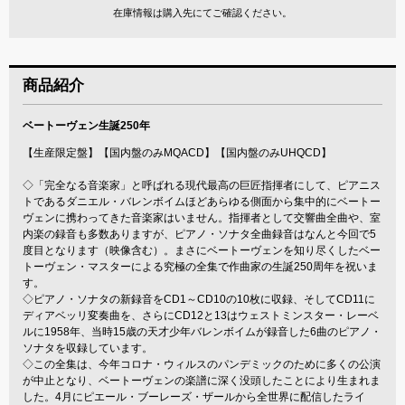
在庫情報は購入先にてご確認ください。
商品紹介
ベートーヴェン生誕250年
【生産限定盤】【国内盤のみMQACD】【国内盤のみUHQCD】
◇「完全なる音楽家」と呼ばれる現代最高の巨匠指揮者にして、ピアニス
トであるダニエル・バレンボイムほどあらゆる側面から集中的にベートー
ヴェンに携わってきた音楽家はいません。指揮者として交響曲全曲や、室
内楽の録音も多数ありますが、ピアノ・ソナタ全曲録音はなんと今回で5
度目となります（映像含む）。まさにベートーヴェンを知り尽くしたベー
トーヴェン・マスターによる究極の全集で作曲家の生誕250周年を祝いま
す。
◇ピアノ・ソナタの新録音をCD1～CD10の10枚に収録、そしてCD11に
ディアベッリ変奏曲を、さらにCD12と13はウェストミンスター・レーベ
ルに1958年、当時15歳の天才少年バレンボイムが録音した6曲のピアノ・
ソナタを収録しています。
◇この全集は、今年コロナ・ウィルスのパンデミックのために多くの公演
が中止となり、ベートーヴェンの楽譜に深く没頭したことにより生まれま
した。4月にピエール・ブーレーズ・ザールから全世界に配信したライ