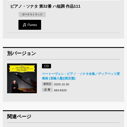
ピアノ・ソナタ 第32番 ハ短調 作品111
ボーナストラック
別バージョン
CD
ベートーヴェン：ピアノ・ソナタ全集／ディアベッリ変
奏曲 [直輸入盤][限定盤]
発売日
2020.10.30
品 番
483-9320
関連ページ