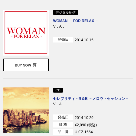
デジタル配信
WOMAN － FOR RELAX －
V．A．
発売日
2014.10.15
BUY NOW
CD
セレブリティ・R＆B －メロウ・セッション－
V．A．
発売日
2014.10.29
価 格
¥2,090 (税込)
品 番
UICZ-1564