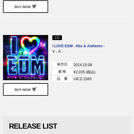
BUY NOW
CD
I LOVE EDM - Hits & Anthems -
V．A．
発売日
2014.10.08
価 格
¥2,035 (税込)
品 番
UICZ-1565
BUY NOW
RELEASE LIST