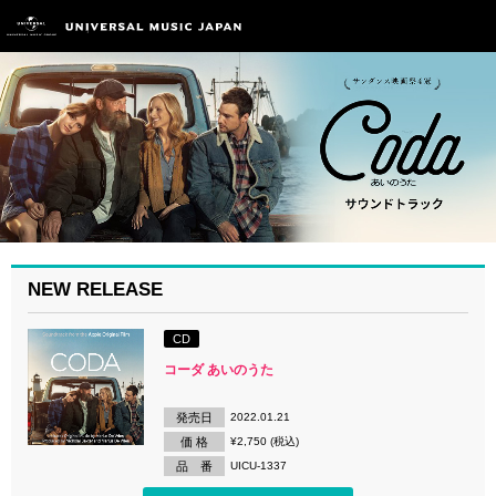
NEW RELEASE
CD
コーダ あいのうた
発売日
2022.01.21
価 格
¥2,750 (税込)
品 番
UICU-1337