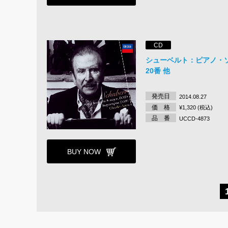
CD
シューベルト：ピアノ・
20番 他
発売日
2014.08.27
価 格
¥1,320 (税込)
品 番
UCCD-4873
BUY NOW