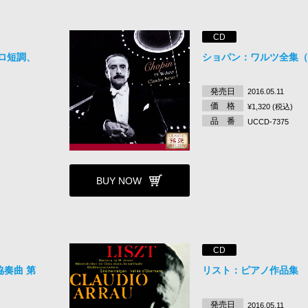
CD
ロ短調、
ショパン：ワルツ全集（
発売日
2016.05.11
価 格
¥1,320 (税込)
品 番
UCCD-7375
BUY NOW
CD
奏曲 第
リスト：ピアノ作品集
発売日
2016.05.11