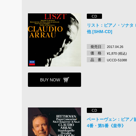
CD
リスト：ピアノ・ソナタ 
他 [SHM-CD]
発売日
2017.04.26
価 格
¥1,870 (税込)
品 番
UCCD-51088
BUY NOW
CD
ベートーヴェン：ピアノ協
4番・第5番《皇帝》