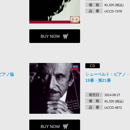
価 格
¥1,320 (税込)
品 番
UCCD-7378
BUY NOW
CD
ピアノ協
シューベルト：ピアノ
19番・第21番
発売日
2014.08.27
価 格
¥1,320 (税込)
品 番
UCCD-4872
BUY NOW