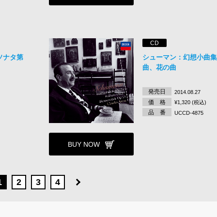
CD
ソナタ第
シューマン：幻想小曲
曲、花の曲
発売日
2014.08.27
価 格
¥1,320 (税込)
品 番
UCCD-4875
BUY NOW
1
2
3
4