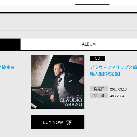
ALBUM
CD
ノ協奏曲
アラウ～フィリップス録
輸入盤][限定盤]
発売日
2018.03.13
品 番
483-2984
BUY NOW