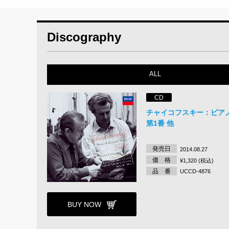
Discography
ALL
CD
チャイコフスキー：ピア
第1番 他
発売日
2014.08.27
価 格
¥1,320 (税込)
品 番
UCCD-4876
BUY NOW