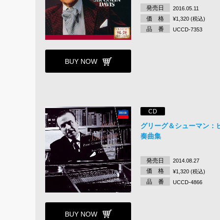
発売日
2016.05.11
価 格
¥1,320 (税込)
品 番
UCCD-7353
BUY NOW
CD
グリーグ＆シューマン：
奏曲集
発売日
2014.08.27
価 格
¥1,320 (税込)
品 番
UCCD-4866
BUY NOW