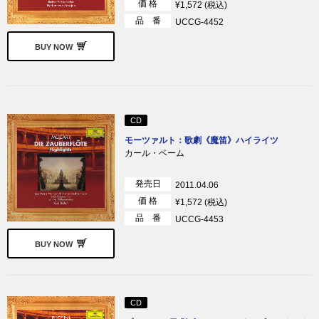
価 格
¥1,572 (税込)
品 番
UCCG-4452
BUY NOW
CD
モーツァルト：歌劇《魔笛》ハイライツ
カール・ベーム
発売日
2011.04.06
価 格
¥1,572 (税込)
品 番
UCCG-4453
BUY NOW
CD