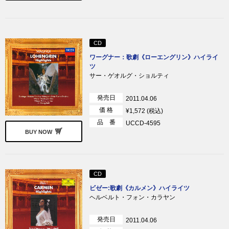
CD
ワーグナー：歌劇《ローエングリン》ハイライ
ツ
サー・ゲオルグ・ショルティ
発売日
2011.04.06
価 格
¥1,572 (税込)
品 番
UCCD-4595
BUY NOW
CD
ビゼー:歌劇《カルメン》ハイライツ
ヘルベルト・フォン・カラヤン
発売日
2011.04.06