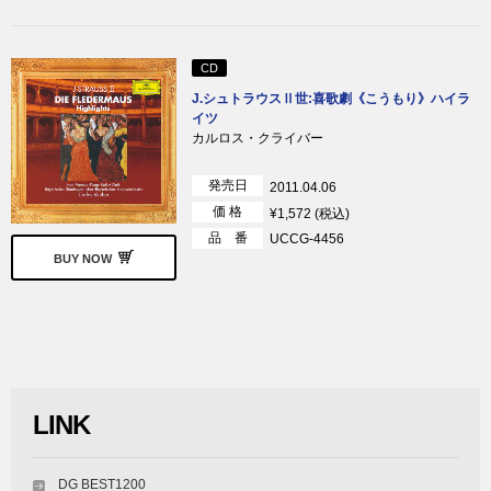
CD
J.シュトラウスⅡ世:喜歌劇《こうもり》ハイラ
イツ
カルロス・クライバー
発売日
2011.04.06
価 格
¥1,572 (税込)
品 番
UCCG-4456
BUY NOW
LINK
DG BEST1200