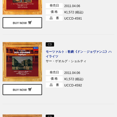
発売日
2011.04.06
価 格
¥1,572 (税込)
品 番
UCCD-4591
BUY NOW
CD
モーツァルト：歌劇《ドン・ジョヴァンニ》ハ
イライツ
サー・ゲオルグ・ショルティ
発売日
2011.04.06
価 格
¥1,572 (税込)
品 番
UCCD-4592
BUY NOW
CD