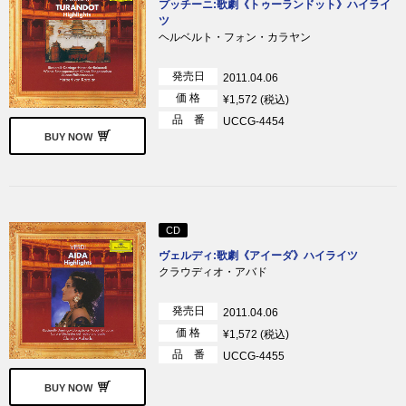
プッチーニ:歌劇《トゥーランドット》ハイライ
ツ
ヘルベルト・フォン・カラヤン
発売日
2011.04.06
価 格
¥1,572 (税込)
品 番
UCCG-4454
BUY NOW
CD
ヴェルディ:歌劇《アイーダ》ハイライツ
クラウディオ・アバド
発売日
2011.04.06
価 格
¥1,572 (税込)
品 番
UCCG-4455
BUY NOW