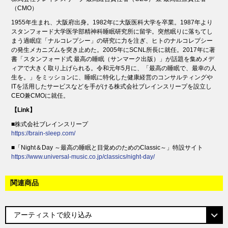
（CMO）
1955年生まれ、大阪府出身。1982年に大阪医科大学を卒業。1987年より
スタンフォード大学医学部精神科睡眠研究所に留学。突然眠りに落ちてし
まう過眠症「ナルコレプシー」の研究に力を注ぎ、ヒトのナルコレプシー
の発生メカニズムを突き止めた。2005年にSCNL所長に就任。2017年に著
書「スタンフォード式 最高の睡眠（サンマーク出版）」が話題を集めメデ
ィアで大きく取り上げられる。令和元年5月に、「最高の睡眠で、最幸の人
生を。」をミッションに、睡眠に特化した健康経営のコンサルティングや
ITを活用したサービスなどを手がける株式会社ブレインスリープを設立し
CEO兼CMOに就任。
【Link】
■株式会社ブレインスリープ
https://brain-sleep.com/
■「Night＆Day ～最高の睡眠と目覚めのためのClassic～」特設サイト
https://www.universal-music.co.jp/classics/night-day/
関連商品