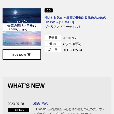
CD
Night ＆ Day ～最高の睡眠と目覚めのための
Classic～ [SHM-CD]
ヴァリアス・アーティスト
発売日
2019.09.25
価 格
¥2,750 (税込)
品 番
UCCS-1253/4
BUY NOW
WHAT'S NEW
和合 治久
2023.07.28
『Classic 音の診療所～心と体の癒しのために』ウェ
TOPICS
ルビーイング・プレゼント・キャンペーン