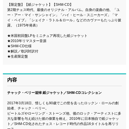
【限定盤】【紙ジャケット】【SHM-CD】
第2期チェス時代、最後のオリジナル・アルバム。自身の楽曲の他、「ユ
ー・アー・マイ・サンシャイン」「ハイ・ヒール・スニーカーズ」「マ
イ・ベイブ」「シェイク・ラトル＆ロール」などのカヴァーもたっぷり披
露。（1975年発表）
★米国初回盤LPをミニチュア再現した紙ジャケット
★2010年リマスター音源
★SHM-CD仕様
★解説／歌詞対訳付
★生産限定盤
内容
チャック・ベリー追悼 紙ジャケット／SHM-CDコレクション
2017年3月18日、惜しくも90歳でこの世を去ったロックン・ロールの創
始者、チャック・ベリー。
ビートルズやローリング・ストーンズ他、後のロック・アーティストに多
大な影響を与え続けた彼の偉業を称え、2010年に日本独自で紙ジャケッ
ト／SHM-CD化されたチェス・レコード時代の作品16タイトルを再リリ
ース。