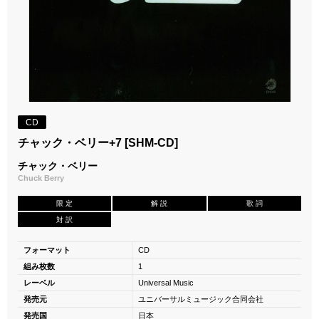
CD
チャック・ベリー+7 [SHM-CD]
チャック・ベリー
Chuck Berry
限 定
解 説
歌 詞
対 訳
フォーマット
CD
組み枚数
1
レーベル
Universal Music
発売元
ユニバーサルミュージック合同会社
発売国
日本