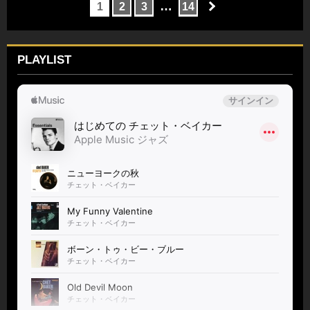
…
1
2
3
14
PLAYLIST