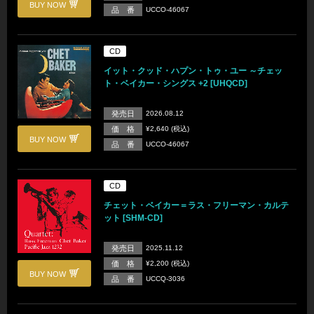
BUY NOW
品 番
UCCO-46067
CD
イット・クッド・ハプン・トゥ・ユー ～チェッ
ト・ベイカー・シングス +2 [UHQCD]
発売日
2026.08.12
価 格
¥2,640 (税込)
BUY NOW
品 番
UCCO-46067
CD
チェット・ベイカー＝ラス・フリーマン・カルテ
ット [SHM-CD]
発売日
2025.11.12
価 格
¥2,200 (税込)
BUY NOW
品 番
UCCQ-3036