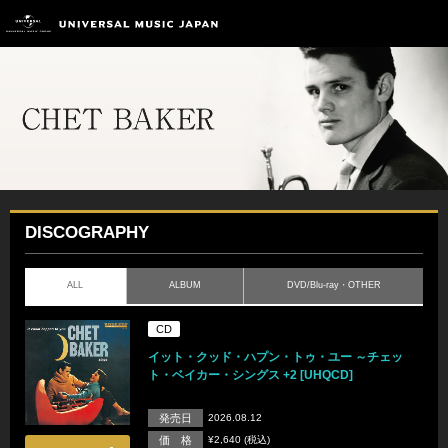
DISCOGRAPHY
ALL
ALBUM
DVD/Blu-ray・OTHER
CD
イット・クッド・ハプン・トゥ・ユー ～チェッ
ト・ベイカー・シングス +2 [UHQCD]
発売日
2026.08.12
価 格
¥2,640 (税込)