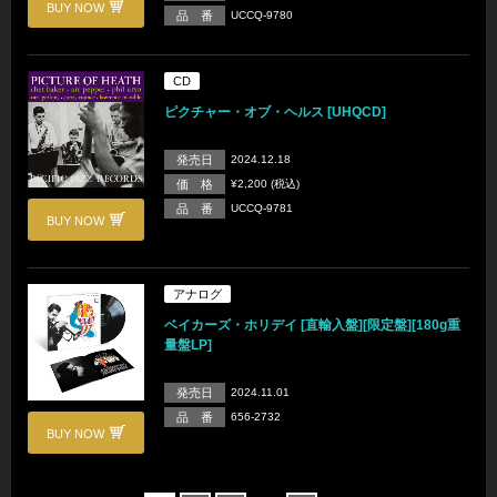
BUY NOW
品 番
UCCQ-9780
CD
ピクチャー・オブ・ヘルス [UHQCD]
発売日
2024.12.18
価 格
¥2,200 (税込)
品 番
UCCQ-9781
BUY NOW
アナログ
ベイカーズ・ホリデイ [直輸入盤][限定盤][180g重
量盤LP]
発売日
2024.11.01
品 番
656-2732
BUY NOW