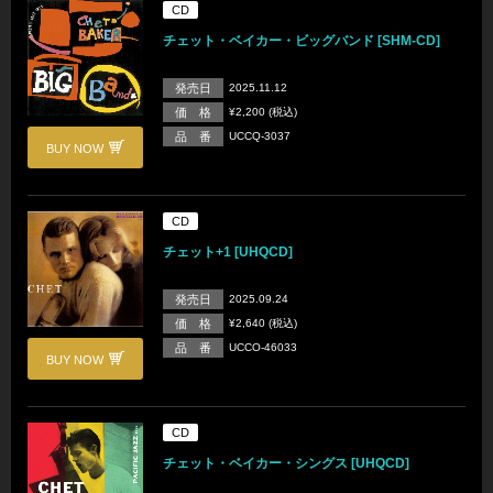
CD
チェット・ベイカー・ビッグバンド [SHM-CD]
発売日
2025.11.12
価 格
¥2,200 (税込)
品 番
UCCQ-3037
BUY NOW
CD
チェット+1 [UHQCD]
発売日
2025.09.24
価 格
¥2,640 (税込)
品 番
UCCO-46033
BUY NOW
CD
チェット・ベイカー・シングス [UHQCD]