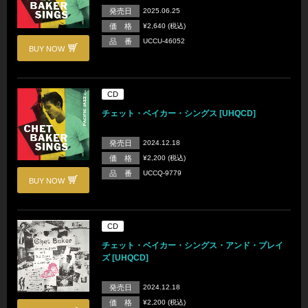
発売日
2025.06.25
価 格
¥2,640 (税込)
品 番
UCCU-46052
BUY NOW
CD
チェット・ベイカー・シングス [UHQCD]
発売日
2024.12.18
価 格
¥2,200 (税込)
品 番
UCCQ-9779
BUY NOW
CD
チェット・ベイカー・シングス・アンド・プレイ
ズ [UHQCD]
発売日
2024.12.18
価 格
¥2,200 (税込)