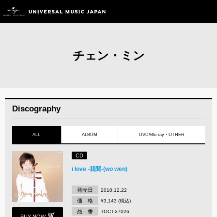
チェン・ミン
Discography
ALL
ALBUM
DVD/Blu-ray・OTHER
CD
i love -我聞-(wo wen)
発売日
2010.12.22
価 格
¥3,143 (税込)
品 番
TOCT-27026
BUY NOW