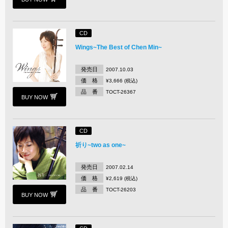
CD
Wings~The Best of Chen Min~
発売日
2007.10.03
価 格
¥3,666 (税込)
品 番
TOCT-26367
BUY NOW
CD
祈り~two as one~
発売日
2007.02.14
価 格
¥2,619 (税込)
品 番
TOCT-26203
BUY NOW