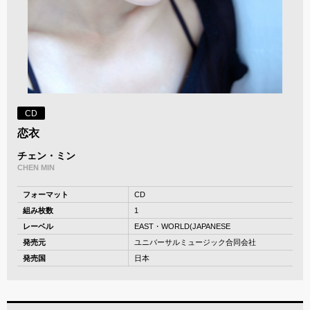
CD
恋衣
チェン・ミン
CHEN MIN
フォーマット
CD
組み枚数
1
レーベル
EAST・WORLD(JAPANESE
発売元
ユニバーサルミュージック合同会社
発売国
日本