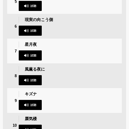
5
現実の向こう側
6
星月夜
7
風薫る夜に
8
キズナ
9
蜃気楼
10