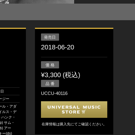
発売日
2018-06-20
価 格
¥3,300 (税込)
品 番
9日
UCCU-40116
ージー
ール・アダ
マイルス・デ
) ハンク・
p) サム・
在庫情報は購入先にてご確認ください。
b) アー
ー(ds)