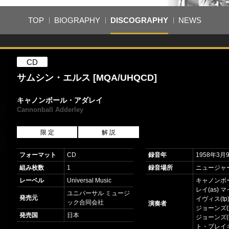
TOP
BIOGRAPHY
DISCOGRAPHY
NEWS
CD
サムシン・エルス [MQA/UHQCD]
キャノンボール・アダレイ
Cannonball Adderley
限 定
解 説
フォーマット
CD
録音年
1958年3月
組み枚数
1
録音場所
ニュージャ
レーベル
Universal Music
キャノンボ
レイ(as) 
ユニバーサル ミュージ
発売元
イヴィス(tp
ック合同会社
演奏者
ジョーンズ(
発売国
日本
ジョーンズ(
ト・ブレイキ