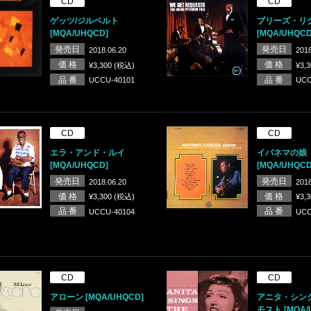
CD
CD
ゲッツ/ジルベルト
プリーズ・リ
[MQA/UHQCD]
[MQA/UHQCD
発売日
発売日
2018.06.20
2018
価 格
価 格
¥3,300 (税込)
¥3,
品 番
品 番
UCCU-40101
UCC
CD
CD
エラ・アンド・ルイ
イパネマの娘
[MQA/UHQCD]
[MQA/UHQCD
発売日
発売日
2018.06.20
2018
価 格
価 格
¥3,300 (税込)
¥3,
品 番
品 番
UCCU-40104
UCC
CD
CD
アローン [MQA/UHQCD]
アニタ・シン
モスト [MQA/