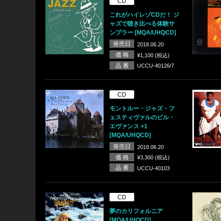
CD
これがハイレゾCDだ！ ジ
ャズで聴き比べる体験サ
ンプラー [MQA/UHQCD]
発売日
2018.06.20
価 格
¥1,100 (税込)
品 番
UCCU-40126/7
CD
モントルー・ジャズ・フ
ェスティヴァルのビル・
エヴァンス +1
[MQA/UHQCD]
発売日
2018.06.20
価 格
¥3,300 (税込)
品 番
UCCU-40103
CD
夢のカリフォルニア
[MQA/UHQCD]