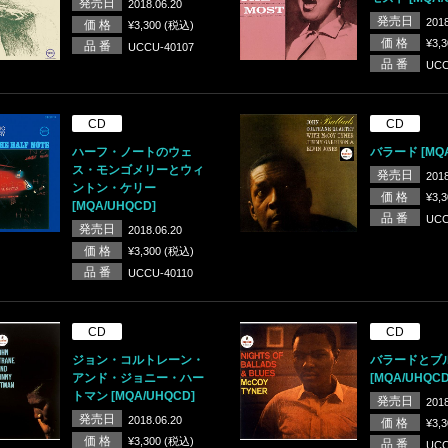
発売日
2018.06.20
発売日
2018
価 格
¥3,300 (税込)
価 格
¥3,
品 番
UCCU-40107
品 番
UCC
CD
CD
ハーフ・ノートのウェ
バラード [MQA
ス・モンゴメリーとウィ
発売日
2018
ントン・ケリー
価 格
¥3,
[MQA/UHQCD]
品 番
UCC
発売日
2018.06.20
価 格
¥3,300 (税込)
品 番
UCCU-40110
CD
CD
ジョン・コルトレーン・
バラードとブ
アンド・ジョニー・ハー
[MQA/UHQCD
トマン [MQA/UHQCD]
発売日
2018
発売日
2018.06.20
価 格
¥3,
価 格
¥3,300 (税込)
品 番
UCC