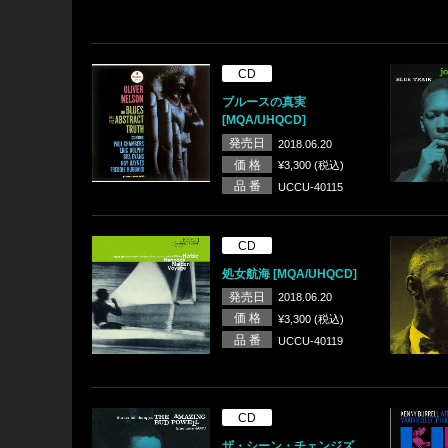
CD
ブルースの真実
[MQA/UHQCD]
発売日
2018.06.20
価 格
¥3,300 (税込)
品 番
UCCU-40115
CD
処女航海 [MQA/UHQCD]
発売日
2018.06.20
価 格
¥3,300 (税込)
品 番
UCCU-40119
CD
ザ・シーン・チェンジズ