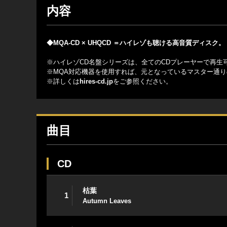
内容
◆MQA-CD × UHQCD ＝ハイレゾも聴ける高音質ディスク
※ハイレゾCD名盤シリーズは、全てのCDプレーヤーで再生可能 (44.
※MQA対応機器を使用すれば、元となっているマスター通
※詳しくは
hires-cd.jp
をご参照ください。
曲目
CD
枯葉
1
Autumn Leaves