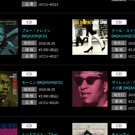
品 番
UCCU-40113
CD
CD
ブルー・トレイン
クール・スト
[MQA/UHQCD]
[MQA/UHQCD
発売日
発売日
2018.06.20
2018
価 格
価 格
¥3,300 (税込)
¥3,
品 番
品 番
UCCU-40117
UCC
CD
CD
モーニン [MQA/UHQCD]
ヴィレッジ・
ドの夜 [MQA/
発売日
2018.06.20
発売日
2018
価 格
¥3,300 (税込)
価 格
¥3,
品 番
UCCU-40120
品 番
UCC
CD
CD
ミッドナイト・ブルー
キャンディ