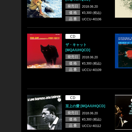
発売日
2018.06.20
価 格
¥3,300 (税込)
品 番
UCCU-40106
CD
ザ・キャット
[MQA/UHQCD]
発売日
2018.06.20
価 格
¥3,300 (税込)
品 番
UCCU-40109
CD
至上の愛 [MQA/UHQCD]
発売日
2018.06.20
価 格
¥3,300 (税込)
品 番
UCCU-40112