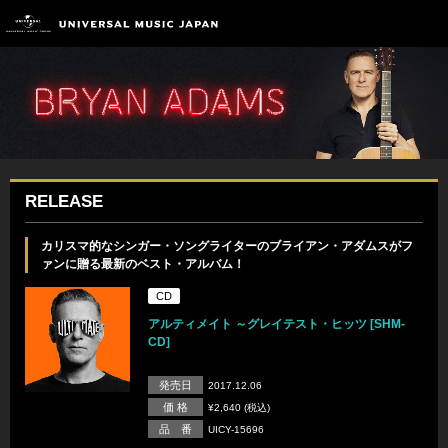
RELEASE
カリスマ的なシンガー・ソングライターのブライアン・アダムスがフ
ァンに贈る最新のベスト・アルバム！
CD
アルティメイト ～グレイテスト・ヒッツ [SHM-
CD]
発売日
2017.12.06
価 格
¥2,640 (税込)
品 番
UICY-15696