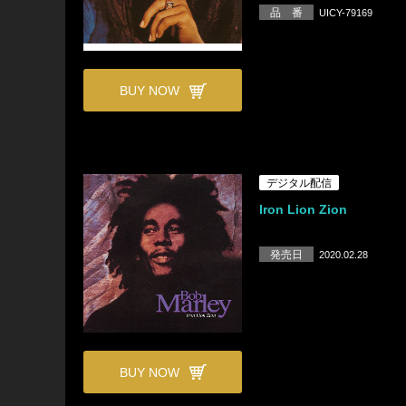
品 番
UICY-79169
BUY NOW
デジタル配信
Iron Lion Zion
発売日
2020.02.28
BUY NOW