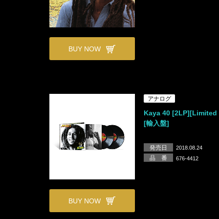
BUY NOW
アナログ
Kaya 40 [2LP][Limited 
[輸入盤]
発売日
2018.08.24
品 番
676-4412
BUY NOW