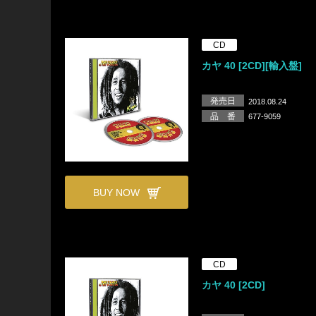
CD
カヤ 40 [2CD][輸入盤]
発売日
2018.08.24
品 番
677-9059
BUY NOW
CD
カヤ 40 [2CD]