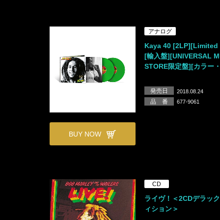
アナログ
Kaya 40 [2LP][Limited 
[輸入盤][UNIVERSAL M
STORE限定盤][カラー
発売日
2018.08.24
品 番
677-9061
BUY NOW
CD
ライヴ！＜2CDデラッ
ィション＞