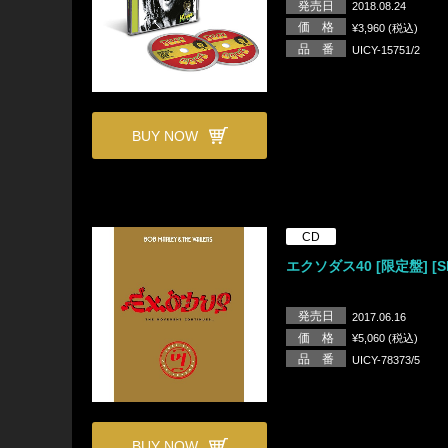
発売日
2018.08.24
価 格
¥3,960 (税込)
品 番
UICY-15751/2
BUY NOW
CD
エクソダス40 [限定盤] [S
発売日
2017.06.16
価 格
¥5,060 (税込)
品 番
UICY-78373/5
BUY NOW