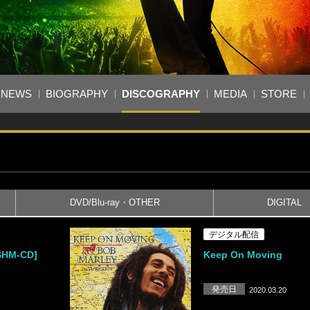
NEWS
BIOGRAPHY
DISCOGRAPHY
MEDIA
STORE
DVD/Blu-ray・OTHER
DIGITAL
デジタル配信
HM-CD]
Keep On Moving
発売日
2020.03.20