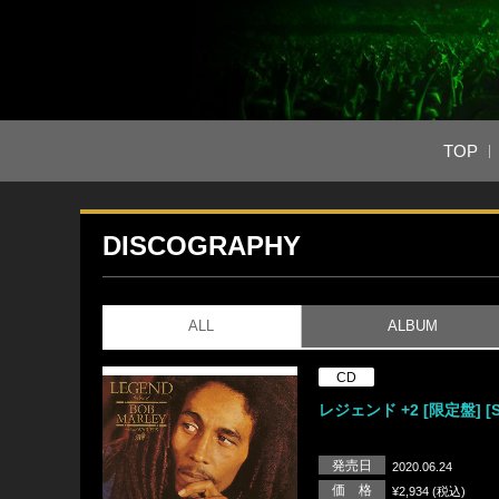
TOP
DISCOGRAPHY
ALL
ALBUM
CD
レジェンド +2 [限定盤] [S
発売日
2020.06.24
価 格
¥2,934 (税込)