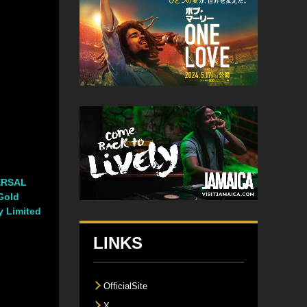
ERSAL
Gold
y Limited
LINKS
OfficialSite
X