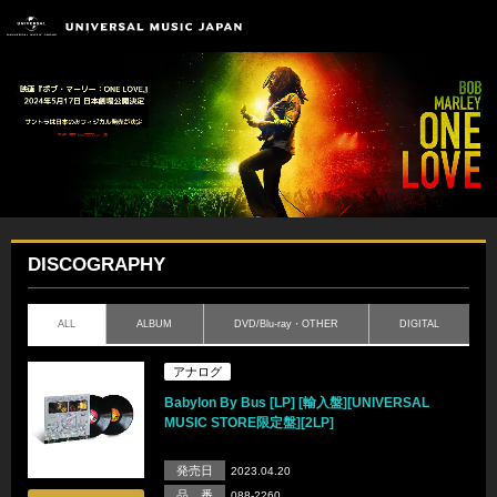
DISCOGRAPHY
ALL
ALBUM
DVD/Blu-ray・OTHER
DIGITAL
アナログ
Babylon By Bus [LP] [輸入盤][UNIVERSAL
MUSIC STORE限定盤][2LP]
発売日
2023.04.20
品 番
088-2260