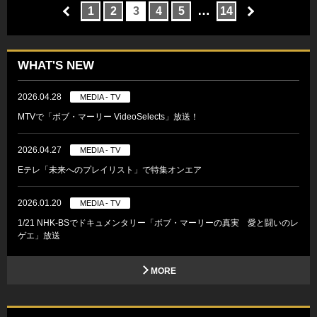
…
1
2
3
4
5
14
WHAT'S NEW
2026.04.28
MEDIA - TV
MTVで「ボブ・マーリー VideoSelects」放送！
2026.04.27
MEDIA - TV
Eテレ「未来へのプレイリスト」で特集オンエア
2026.01.20
MEDIA - TV
1/21 NHK-BSでドキュメンタリー「ボブ・マーリーの真実 愛と闘いのレ
ゲエ」放送
MORE