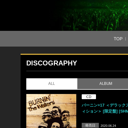
TOP
DISCOGRAPHY
ALL
ALBUM
CD
バーニン+17 ＜デラック
ィション＞ [限定盤] [SHM
発売日
2020.06.24