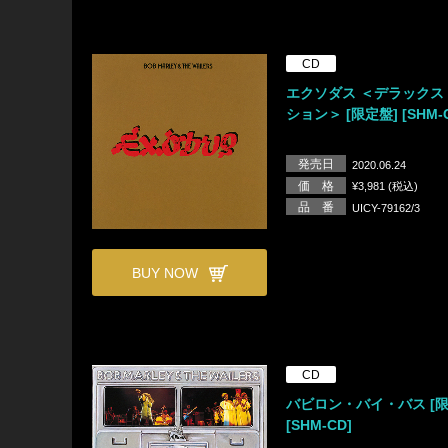
CD
エクソダス ＜デラックス
ション＞ [限定盤] [SHM-
発売日
2020.06.24
価 格
¥3,981 (税込)
品 番
UICY-79162/3
BUY NOW
CD
バビロン・バイ・バス [限
[SHM-CD]