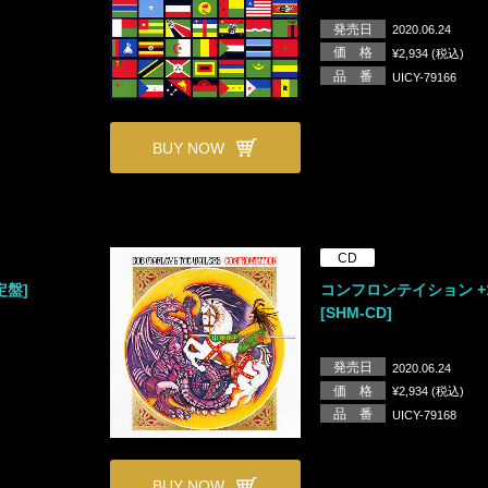
発売日
2020.06.24
価 格
¥2,934 (税込)
品 番
UICY-79166
BUY NOW
CD
定盤]
コンフロンテイション +1
[SHM-CD]
発売日
2020.06.24
価 格
¥2,934 (税込)
品 番
UICY-79168
BUY NOW