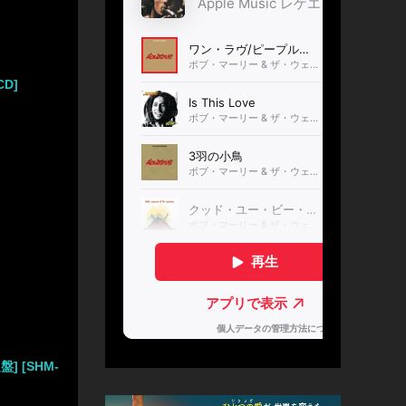
CD]
] [SHM-