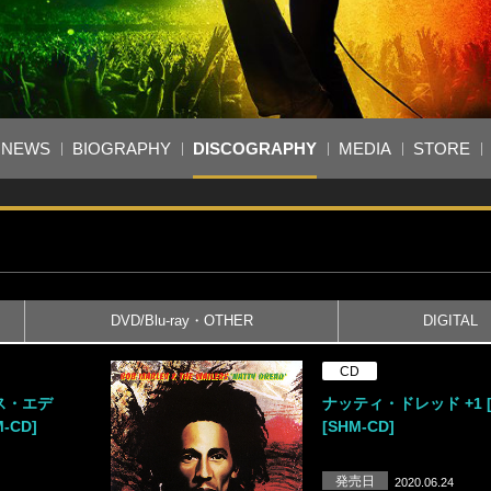
NEWS
BIOGRAPHY
DISCOGRAPHY
MEDIA
STORE
DVD/Blu-ray・OTHER
DIGITAL
CD
ス・エデ
ナッティ・ドレッド +1 
-CD]
[SHM-CD]
発売日
2020.06.24