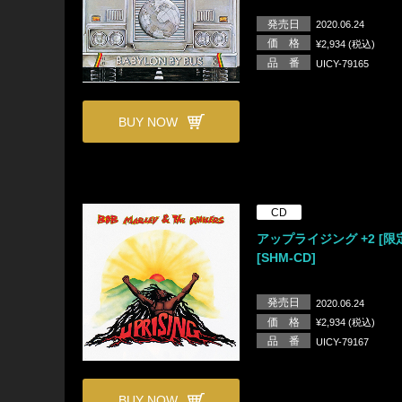
発売日
2020.06.24
価 格
¥2,934 (税込)
品 番
UICY-79165
BUY NOW
CD
アップライジング +2 [限
[SHM-CD]
発売日
2020.06.24
価 格
¥2,934 (税込)
品 番
UICY-79167
BUY NOW