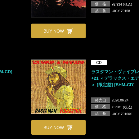
価 格
¥2,934 (税込)
品 番
UICY-79158
BUY NOW
CD
M-CD]
ラスタマン・ヴァイブ
+21 ＜デラックス・エ
＞ [限定盤] [SHM-CD]
発売日
2020.06.24
価 格
¥3,981 (税込)
品 番
UICY-79160/1
BUY NOW