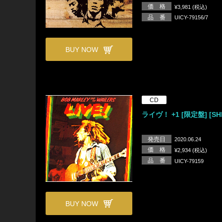
価 格
¥3,981 (税込)
品 番
UICY-79156/7
BUY NOW
CD
ライヴ！ +1 [限定盤] [SH
発売日
2020.06.24
価 格
¥2,934 (税込)
品 番
UICY-79159
BUY NOW