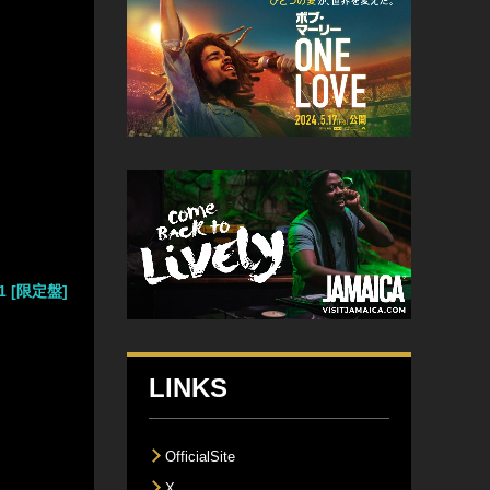
 [限定盤]
LINKS
OfficialSite
X