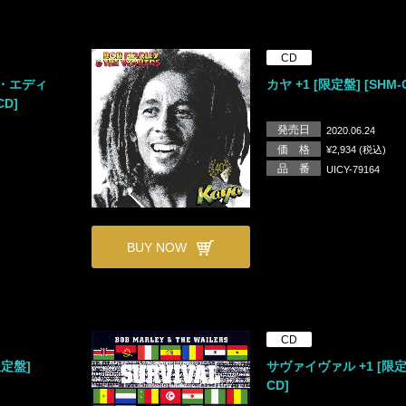
CD
・エディ
カヤ +1 [限定盤] [SHM-
CD]
発売日
2020.06.24
価 格
¥2,934 (税込)
品 番
UICY-79164
BUY NOW
CD
定盤]
サヴァイヴァル +1 [限定盤
CD]