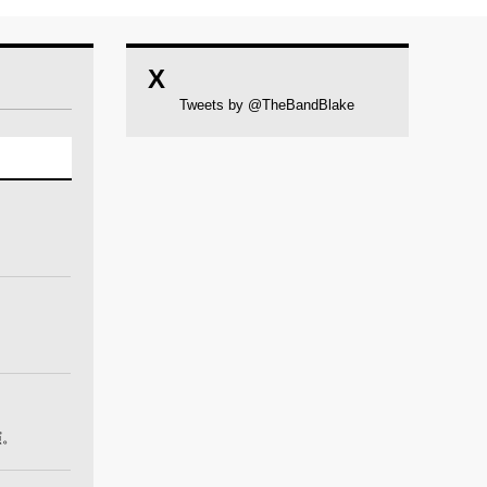
X
Tweets by @TheBandBlake
演。