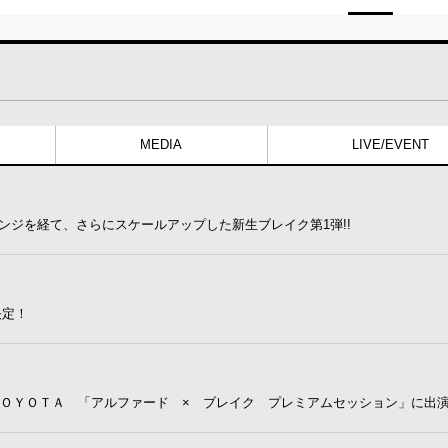
MEDIA
LIVE/EVENT
ェンジを経て、さらにスケールアップした新生ブレイク第1弾!!
決定！
れたＴＯＹＯＴＡ 「アルファード × ブレイク プレミアムセッション」に出