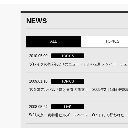
NEWS
ALL
TOPICS
2010.05.09
TOPICS
ブレイクの約2年ぶりのニュー・アルバム!! メンバー・チ
2009.01.18
TOPICS
第２弾アルバム「愛と青春の旅立ち」2009年2月18日発売
2008.05.24
LIVE
5/21東京 表参道ヒルズ スペース［O : ］にて行わ