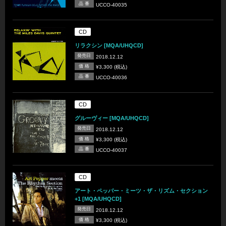
品 番
UCCO-40035
CD
リラクシン [MQA/UHQCD]
発売日
2018.12.12
価 格
¥3,300 (税込)
品 番
UCCO-40036
CD
グルーヴィー [MQA/UHQCD]
発売日
2018.12.12
価 格
¥3,300 (税込)
品 番
UCCO-40037
CD
アート・ペッパー・ミーツ・ザ・リズム・セクション
+1 [MQA/UHQCD]
発売日
2018.12.12
価 格
¥3,300 (税込)