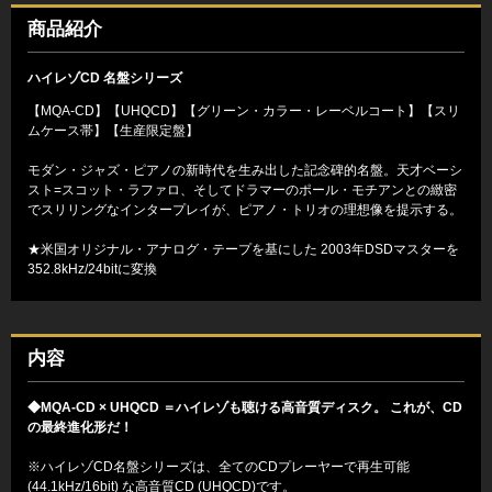
商品紹介
ハイレゾCD 名盤シリーズ
【MQA-CD】【UHQCD】【グリーン・カラー・レーベルコート】【スリ
ムケース帯】【生産限定盤】
モダン・ジャズ・ピアノの新時代を生み出した記念碑的名盤。天才ベーシ
スト=スコット・ラファロ、そしてドラマーのポール・モチアンとの緻密
でスリリングなインタープレイが、ピアノ・トリオの理想像を提示する。
★米国オリジナル・アナログ・テープを基にした 2003年DSDマスターを
352.8kHz/24bitに変換
内容
◆MQA-CD × UHQCD ＝ハイレゾも聴ける高音質ディスク。 これが、CD
の最終進化形だ！
※ハイレゾCD名盤シリーズは、全てのCDプレーヤーで再生可能
(44.1kHz/16bit) な高音質CD (UHQCD)です。