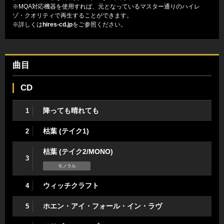
※MQA対応機器を使用すれば、元となっているマスター通りのハイレ
ゾ・クオリティで再生することができます。
※詳しくは
hires-cd.jp
をご参照ください。
曲目
CD
降っても晴れても
1
枯葉 (テイク1)
2
枯葉 (テイク2/MONO)
3
モノラル
ウィッチクラフト
4
ホエン・アイ・フォール・イン・ラヴ
5