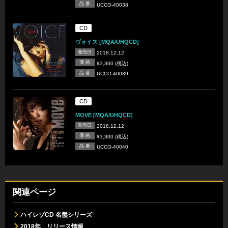
品 番
UCCO-40038
CD
ヴォイス [MQA/UHQCD]
発売日
2018.12.12
価 格
¥3,300 (税込)
品 番
UCCO-40039
CD
MOVE [MQA/UHQCD]
発売日
2018.12.12
価 格
¥3,300 (税込)
品 番
UCCO-40040
関連ページ
ハイレゾCD 名盤シリーズ
2018年 リリース情報