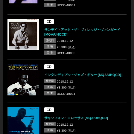
品 番
UCCO-40031
CD
サンデイ・アット・ザ・ヴィレッジ・ヴァンガード
[MQA/UHQCD]
発売日
2018.12.12
価 格
¥3,300 (税込)
品 番
UCCO-40033
CD
インクレディブル・ジャズ・ギター [MQA/UHQCD]
発売日
2018.12.12
価 格
¥3,300 (税込)
品 番
UCCO-40034
CD
サキソフォン・コロッサス [MQA/UHQCD]
発売日
2018.12.12
価 格
¥3,300 (税込)