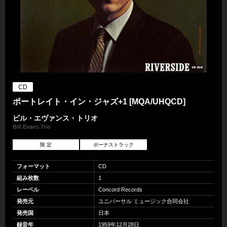
CD
ポートレイト・イン・ジャズ+1 [MQA/UHQCD]
ビル・エヴァンス・トリオ
Bill Evans Trio
限 定
ボーナストラック
フォーマット
CD
組み枚数
1
レーベル
Concord Records
発売元
ユニバーサル ミュージック合同会社
発売国
日本
録音年
1959年12月28日