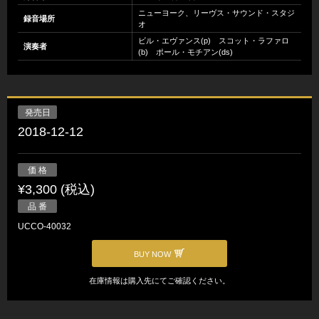
ニューヨーク、リーヴス・サウンド・スタジ
録音場所
オ
ビル・エヴァンス(p) スコット・ラファロ
演奏者
(b) ポール・モチアン(ds)
発売日
2018-12-12
価 格
¥3,300 (税込)
品 番
UCCO-40032
BUY NOW
在庫情報は購入先にてご確認ください。