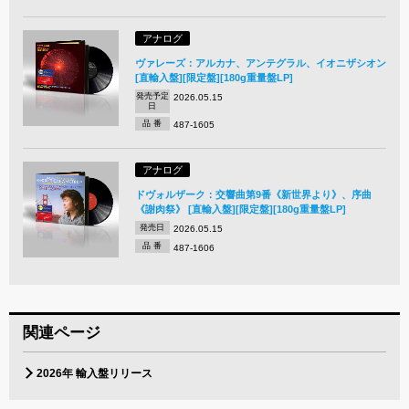
アナログ
ヴァレーズ：アルカナ、アンテグラル、イオニザシオン
[直輸入盤][限定盤][180g重量盤LP]
発売予定
2026.05.15
日
品 番
487-1605
アナログ
ドヴォルザーク：交響曲第9番《新世界より》、序曲
《謝肉祭》 [直輸入盤][限定盤][180g重量盤LP]
発売日
2026.05.15
品 番
487-1606
関連ページ
2026年 輸入盤リリース