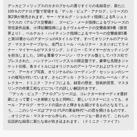
デッカとフィリップスのカタログからの選りすぐりの名録音が、新たに
100％のアナログ盤で登場する「デッカ・ピュア・アナログ」シリーズの
第2弾が発売されます。サー・ゲオルグ・ショルティ指揮によるR.シュト
ラウスの《アルプス交響曲》、ズービン・メータ指揮によるヴァレーズの
管弦楽作品集、小澤征爾指揮によるドヴォルザークの交響曲第9番《新世
界より》、ベルナルト・ハイティンク指揮によるマーラーの交響曲第5番
と第10番からのアダージョの4タイトルです。すべてオリジナルのアナロ
グ・マスターテープから、名門エミール・ベルリナー・スタジオにてライ
ナー・マイヤールがマスタリング、シドニー・C.マイヤーがカッティング
を担当しました。180ｇ重量ヴァージン・ヴァイナル盤としてパラス社で
プレスされた、ハンドナンバリング入りの限定盤です。豪華な見開きジャ
ケット仕様。各タイトルにはオリジナルのアートワークおよびライナーノ
ーツ、アーカイブ写真、オリジナルのレコーディング・セッションのシー
トの複写が付いています。さらにデッカ・クラシックスのレーベル・ディ
レクター、ドミニク・ファイフによる、録音の歴史、技術的背景、マスタ
リングの作業工程などについての詳しい解説付きです。
「“デッカ・ピュア・アナログ”シリーズは、コレクターやオーディオ愛好
家にとって驚くべき体験となると同時に、新しいリスナーにとっても、オ
ール・アナログ・サウンドの温かさと輝きをお届けするものとなるでしょ
う。…このシリーズは“アナログLPの黄金時代”への窓を開けるものです。
…オリジナル・マスターから作られ、パッケージも一新されて、これらの
伝説的な録音に新たな命が吹き込まれます」（ドミニク・ファイフ）