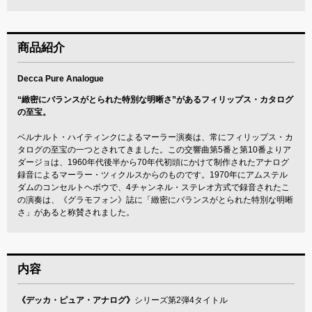
商品紹介
Decca Pure Analogue
“緻密にバランスがとられた特別な明晰さ”があるフィリップス・カタログ
の至宝。
ベルナルト・ハイティンクによるマーラー演奏は、常にフィリップス・カ
タログの至宝の一つとされてきました。この交響曲第5番と第10番よりア
ダージョは、1960年代後半から70年代初頭にかけて制作されたアナログ
録音によるマーラー・ツィクルスからのものです。1970年にアムステル
ダムのコンセルトヘボウで、4チャンネル・ステレオ方式で録音されたこ
の演奏は、《グラモフォン》誌に「緻密にバランスがとられた特別な明晰
さ」があると称賛されました。
内容
《デッカ・ピュア・アナログ》
シリーズ第2弾4タイトル