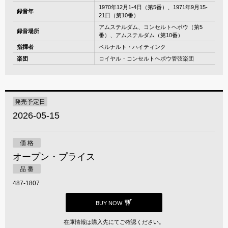
1970年12月1-4日（第5番）、1971年9月15-
録音年
21日（第10番）
アムステルダム、コンセルトヘボウ（第5
録音場所
番）、アムステルダム（第10番）
指揮者
ベルナルト・ハイティンク
楽団
ロイヤル・コンセルトヘボウ管弦楽団
発売予定日
2026-05-15
価 格
オープン・プライス
品 番
487-1807
BUY NOW
在庫情報は購入先にてご確認ください。