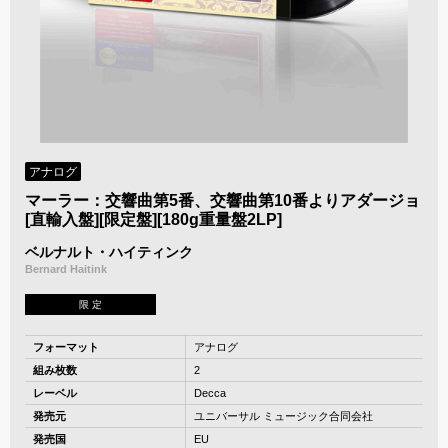
アナログ
マーラー：交響曲第5番、交響曲第10番よりアダージョ
[直輸入盤][限定盤][180g重量盤2LP]
ベルナルト・ハイティンク
Bernard Haitink
限 定
フォーマット
アナログ
組み枚数
2
レーベル
Decca
発売元
ユニバーサル ミュージック合同会社
発売国
EU