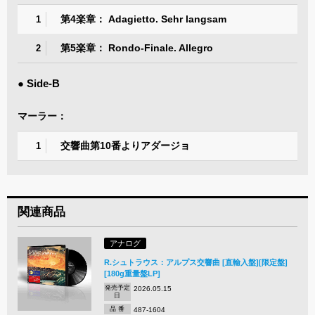
第4楽章： Adagietto. Sehr langsam
1
第5楽章： Rondo-Finale. Allegro
2
● Side-B
マーラー：
交響曲第10番よりアダージョ
1
関連商品
アナログ
R.シュトラウス：アルプス交響曲 [直輸入盤][限定盤]
[180g重量盤LP]
発売予定
2026.05.15
日
品 番
487-1604