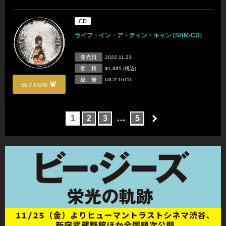
CD
ライフ・イン・ア・ティン・キャン [SHM-CD]
発売日
2022.11.23
価 格
¥1,885 (税込)
品 番
UICY-16111
BUY NOW
…
1
2
3
5