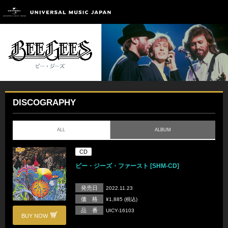
DISCOGRAPHY
ALL
ALBUM
CD
ビー・ジーズ・ファースト [SHM-CD]
発売日
2022.11.23
価 格
¥1,885 (税込)
品 番
UICY-16103
BUY NOW