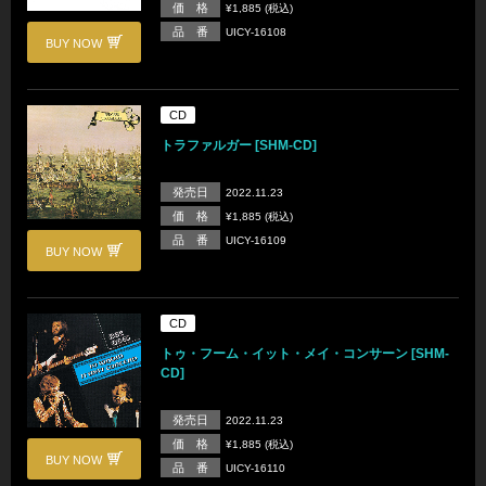
価 格
¥1,885 (税込)
品 番
UICY-16108
BUY NOW
CD
トラファルガー [SHM-CD]
発売日
2022.11.23
価 格
¥1,885 (税込)
品 番
UICY-16109
BUY NOW
CD
トゥ・フーム・イット・メイ・コンサーン [SHM-
CD]
発売日
2022.11.23
価 格
¥1,885 (税込)
BUY NOW
品 番
UICY-16110