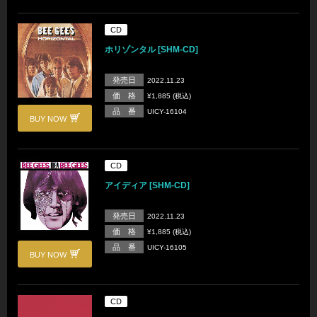
CD
ホリゾンタル [SHM-CD]
発売日
2022.11.23
価 格
¥1,885 (税込)
品 番
UICY-16104
BUY NOW
CD
アイディア [SHM-CD]
発売日
2022.11.23
価 格
¥1,885 (税込)
品 番
UICY-16105
BUY NOW
CD