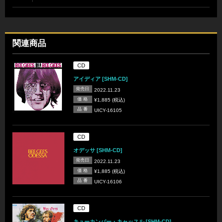
関連商品
CD
アイディア [SHM-CD]
発売日
2022.11.23
価 格
¥1,885 (税込)
品 番
UICY-16105
CD
オデッサ [SHM-CD]
発売日
2022.11.23
価 格
¥1,885 (税込)
品 番
UICY-16106
CD
キューカンバー・キャッスル [SHM-CD]