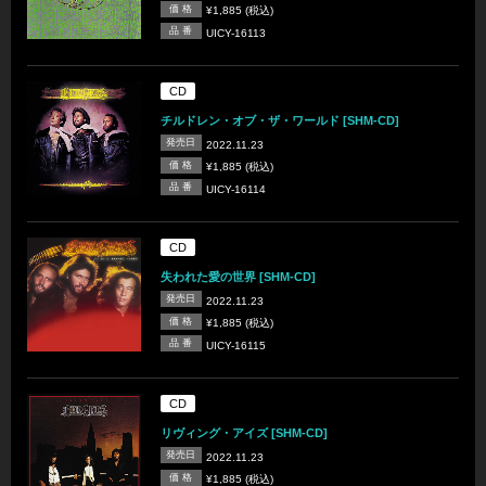
価 格
¥1,885 (税込)
品 番
UICY-16113
CD
チルドレン・オブ・ザ・ワールド [SHM-CD]
発売日
2022.11.23
価 格
¥1,885 (税込)
品 番
UICY-16114
CD
失われた愛の世界 [SHM-CD]
発売日
2022.11.23
価 格
¥1,885 (税込)
品 番
UICY-16115
CD
リヴィング・アイズ [SHM-CD]
発売日
2022.11.23
価 格
¥1,885 (税込)