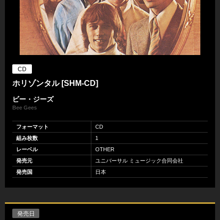
CD
ホリゾンタル [SHM-CD]
ビー・ジーズ
Bee Gees
フォーマット
CD
組み枚数
1
レーベル
OTHER
発売元
ユニバーサル ミュージック合同会社
発売国
日本
発売日