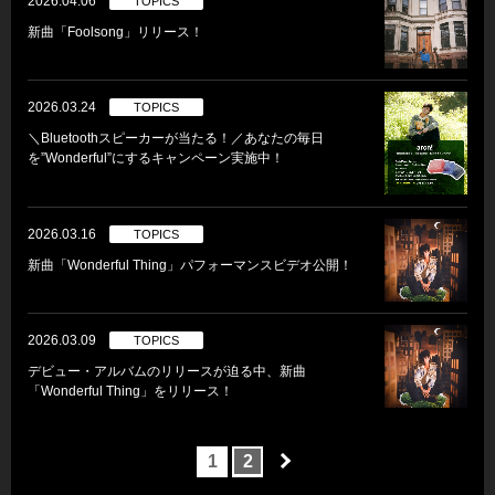
2026.04.06
TOPICS
新曲「Foolsong」リリース！
2026.03.24
TOPICS
＼Bluetoothスピーカーが当たる！／あなたの毎日
を”Wonderful”にするキャンペーン実施中！
2026.03.16
TOPICS
新曲「Wonderful Thing」パフォーマンスビデオ公開！
2026.03.09
TOPICS
デビュー・アルバムのリリースが迫る中、新曲
「Wonderful Thing」をリリース！
1
2