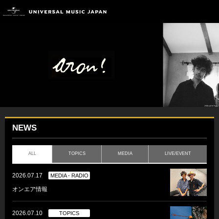
NEWS
ALL
TOPICS
MEDIA
LIVE/EVENT
2026.07.17
MEDIA - RADIO
オンエア情報
2026.07.10
TOPICS