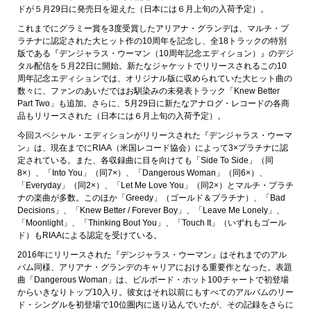
ドが５月29日に発売日を迎えた（日本には６月上旬の入荷予定）。
これまでにグラミー賞を3度受賞したアリアナ・グランデは、マルチ・プ
ラチナに認定された大ヒット作の10周年を記念し、全18トラックの特別
版である『デンジャラス・ウーマン（10周年記念エディション）』のデジ
タル配信を５月22日に開始。新たなジャケットでリリースされるこの10
周年記念エディションでは、オリジナル版に収められていた大ヒット曲の
数々に、ファンのあいだではお馴染みの未発表トラック「Knew Better
Part Two」も追加。さらに、5月29日に新たなアナログ・レコードの各商
品もリリースされた（日本には６月上旬の入荷予定）。
今回スペシャル・エディションがリリースされた『デンジャラス・ウーマ
ン』は、現在までにRIAA（米国レコード協会）によって3×プラチナに認
定されている。また、各収録曲に目を向けても「Side To Side」（同
8×）、「Into You」（同7×）、「Dangerous Woman」（同6×）、
「Everyday」（同2×）、「Let Me Love You」（同2×）とマルチ・プラチ
ナの楽曲が多数。このほか「Greedy」（ゴールド＆プラチナ）、「Bad
Decisions」、「Knew Better / Forever Boy」、「Leave Me Lonely」、
「Moonlight」、「Thinking Bout You」、「Touch It」（いずれもゴール
ド）もRIAAによる認定を受けている。
2016年にリリースされた『デンジャラス・ウーマン』はそれまでのアル
バム同様、アリアナ・グランデのキャリアにおける重要作となった。表題
曲「Dangerous Woman」は、ビルボード・ホット100チャートで初登場
からいきなりトップ10入り。彼女はそれ以前にもすべてのアルバムのリー
ド・シングルを初登場で10位圏内に送り込んでいたが、その記録をさらに