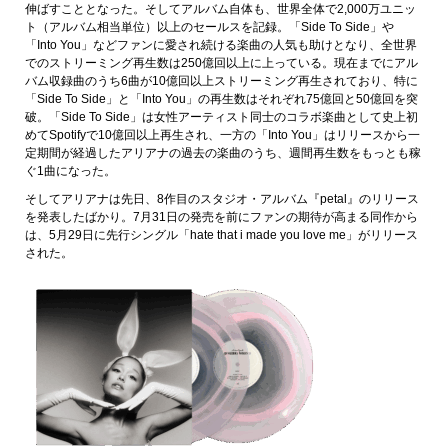
伸ばすこととなった。そしてアルバム自体も、世界全体で2,000万ユニッ
ト（アルバム相当単位）以上のセールスを記録。「Side To Side」や
「Into You」などファンに愛され続ける楽曲の人気も助けとなり、全世界
でのストリーミング再生数は250億回以上に上っている。現在までにアル
バム収録曲のうち6曲が10億回以上ストリーミング再生されており、特に
「Side To Side」と「Into You」の再生数はそれぞれ75億回と50億回を突
破。「Side To Side」は女性アーティスト同士のコラボ楽曲として史上初
めてSpotifyで10億回以上再生され、一方の「Into You」はリリースから一
定期間が経過したアリアナの過去の楽曲のうち、週間再生数をもっとも稼
ぐ1曲になった。
そしてアリアナは先日、8作目のスタジオ・アルバム『petal』のリリース
を発表したばかり。7月31日の発売を前にファンの期待が高まる同作から
は、5月29日に先行シングル「hate that i made you love me」がリリース
された。