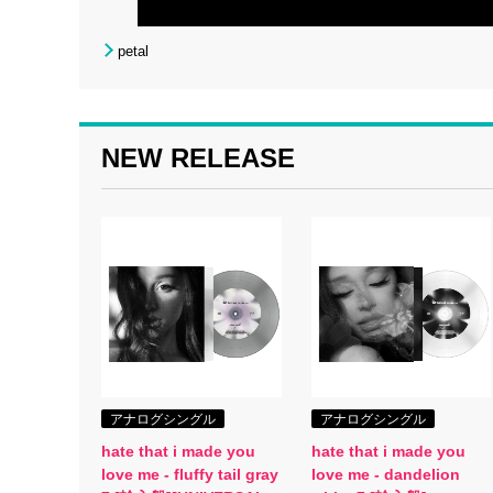
petal
NEW RELEASE
アナログシングル
アナログシングル
hate that i made you
hate that i made you
love me - fluffy tail gray
love me - dandelion