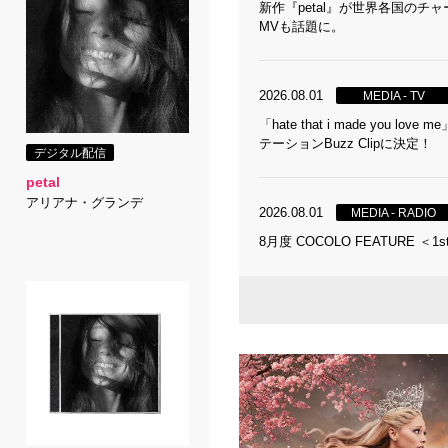
新作『petal』が世界各国の
MVも話題に。
2026.08.01
MEDIA - TV
「hate that i made you
テーションBuzz Clipに決定！
デジタル配信
petal
アリアナ・グランデ
2026.08.01
MEDIA - RADIO
8月度 COCOLO FEATURE ＜1s