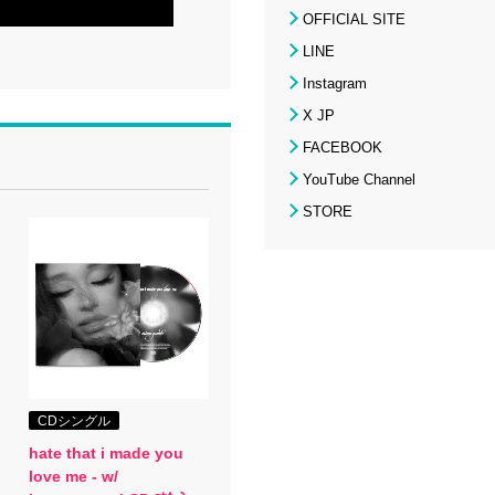
OFFICIAL SITE
LINE
Instagram
X JP
FACEBOOK
YouTube Channel
STORE
CDシングル
hate that i made you
love me - w/