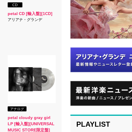
CD
petal CD [輸入盤][1CD]
アリアナ・グランデ
アナログ
petal cloudy gray girl
PLAYLIST
LP [輸入盤][UNIVERSAL
MUSIC STORE限定盤]