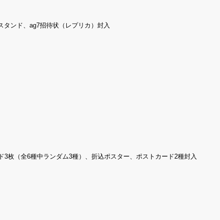
タンド、ag7招待状（レプリカ）封入
ド3枚（全6種中ランダム3種）、折込ポスター、ポストカード2種封入