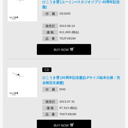
ひこうき雲 [ユーミン×スタジオジブリ 40周年記念
盤]
付 属
CD,DVD
発売日
2013.08.14
価 格
¥11,000 (税込)
品 番
TOJT-29190
BUY NOW
CD
ひこうき雲 [40周年記念盤][LPサイズ絵本仕様：完
全限定生産盤]
付 属
DVD
発売日
2013.07.31
価 格
¥7,313 (税込)
品 番
TOCT-29190
BUY NOW