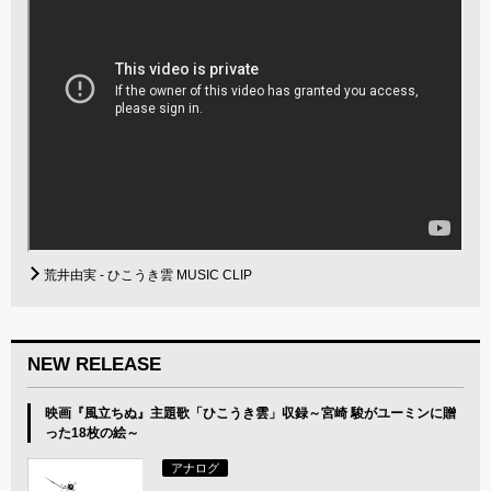
荒井由実 - ひこうき雲 MUSIC CLIP
NEW RELEASE
映画『風立ちぬ』主題歌「ひこうき雲」収録～宮崎 駿がユーミンに贈
った18枚の絵～
アナログ