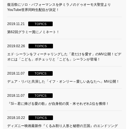
復活祭にソロ・パフォーマンスを伊ミラノのドゥオーモ大聖堂より
YouTube世界同時生配信が決定！
2019.11.21
TOPICS
第62回グラミー賞にノミネート！
2019.02.26
TOPICS
エド･シーランをフィーチャリングした「君だけを愛す」のMV公開！ビデ
オには「こども」ボチェッリと「こども」シーランが登場！
2018.11.07
TOPICS
デュア・リパと共演した「イフ・オンリー～愛しいあなたへ」MV公開！
2018.11.07
TOPICS
『Sì～君に捧げる愛の歌』が自身初の英・米それぞれ1位を獲得！
2018.10.22
TOPICS
ディズニー映画最新作『くるみ割り人形と秘密の王国』のエンドソング