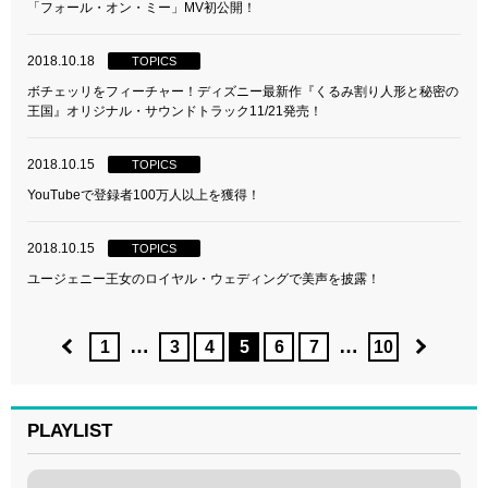
「フォール・オン・ミー」MV初公開！
2018.10.18
TOPICS
ボチェッリをフィーチャー！ディズニー最新作『くるみ割り人形と秘密の
王国』オリジナル・サウンドトラック11/21発売！
2018.10.15
TOPICS
YouTubeで登録者100万人以上を獲得！
2018.10.15
TOPICS
ユージェニー王女のロイヤル・ウェディングで美声を披露！
…
…
1
3
4
5
6
7
10
PLAYLIST