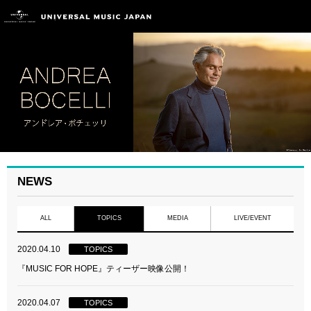
NEWS
ALL
TOPICS
MEDIA
LIVE/EVENT
2020.04.10
TOPICS
『MUSIC FOR HOPE』ティーザー映像公開！
2020.04.07
TOPICS