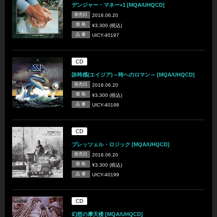
デンジャー・マネー+1 [MQA/UHQCD]
発売日
2018.06.20
価 格
¥3,300 (税込)
品 番
UICY-40197
CD
詠時感(エイジア)～時へのロマン～ [MQA/UHQCD]
発売日
2018.06.20
価 格
¥3,300 (税込)
品 番
UICY-40198
CD
プレッツェル・ロジック [MQA/UHQCD]
発売日
2018.06.20
価 格
¥3,300 (税込)
品 番
UICY-40199
CD
幻想の摩天楼 [MQA/UHQCD]