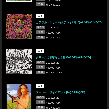
品 番
UICY-40171
CD
カラフル・クリーム(ステレオ&モノ)+6 [MQA/UHQCD]
発売日
2018.06.20
価 格
¥3,300 (税込)
品 番
UICY-40172
CD
クリームの素晴らしき世界+4 [MQA/UHQCD]
発売日
2018.06.20
価 格
¥4,400 (税込)
品 番
UICY-40173/4
CD
スーパー・ジャイアンツ [MQA/UHQCD]
発売日
2018.06.20
価 格
¥3,300 (税込)
品 番
UICY-40175