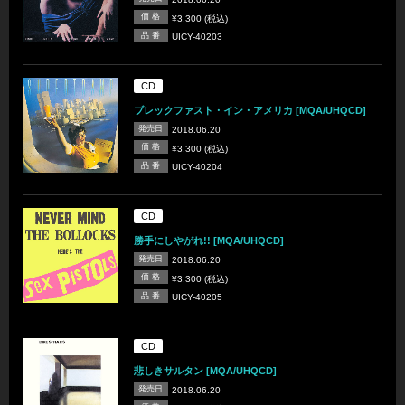
価 格
¥3,300 (税込)
品 番
UICY-40203
CD
ブレックファスト・イン・アメリカ [MQA/UHQCD]
発売日
2018.06.20
価 格
¥3,300 (税込)
品 番
UICY-40204
CD
勝手にしやがれ!! [MQA/UHQCD]
発売日
2018.06.20
価 格
¥3,300 (税込)
品 番
UICY-40205
CD
悲しきサルタン [MQA/UHQCD]
発売日
2018.06.20