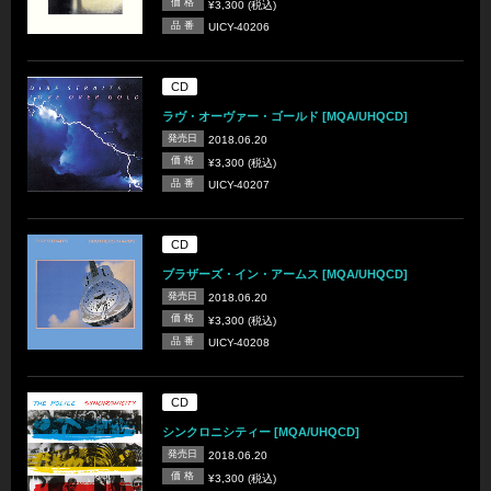
価 格
¥3,300 (税込)
品 番
UICY-40206
CD
ラヴ・オーヴァー・ゴールド [MQA/UHQCD]
発売日
2018.06.20
価 格
¥3,300 (税込)
品 番
UICY-40207
CD
ブラザーズ・イン・アームス [MQA/UHQCD]
発売日
2018.06.20
価 格
¥3,300 (税込)
品 番
UICY-40208
CD
シンクロニシティー [MQA/UHQCD]
発売日
2018.06.20
価 格
¥3,300 (税込)