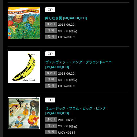
CD
終りなき夏 [MQA/UHQCD]
発売日
2018.06.20
価 格
¥3,300 (税込)
品 番
UICY-40182
CD
ヴェルヴェット・アンダーグラウンド&ニコ
[MQA/UHQCD]
発売日
2018.06.20
価 格
¥3,300 (税込)
品 番
UICY-40183
CD
ミュージック・フロム・ビッグ・ピンク
[MQA/UHQCD]
発売日
2018.06.20
価 格
¥3,300 (税込)
品 番
UICY-40184