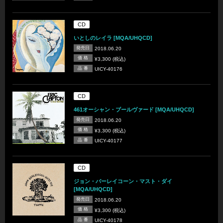
CD
いとしのレイラ [MQA/UHQCD]
発売日
2018.06.20
価 格
¥3,300 (税込)
品 番
UICY-40176
CD
461オーシャン・ブールヴァード [MQA/UHQCD]
発売日
2018.06.20
価 格
¥3,300 (税込)
品 番
UICY-40177
CD
ジョン・バーレイコーン・マスト・ダイ
[MQA/UHQCD]
発売日
2018.06.20
価 格
¥3,300 (税込)
品 番
UICY-40178