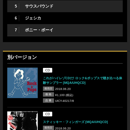
サウスバウンド
5
ジェシカ
6
ポニー・ボーイ
7
別バージョン
CD
これがハイレゾCDだ! ロック&ポップスで聴き比べる体
験サンプラー [MQA/UHQCD]
発売日
2018.06.20
価 格
¥1,100 (税込)
品 番
UICY-40217/8
CD
スティッキー・フィンガーズ [MQA/UHQCD]
発売日
2018.06.20