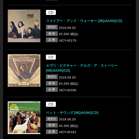
CD
ファイアー・アンド・ウォーター [MQA/UHQCD]
発売日
2018.06.20
価 格
¥3,300 (税込)
品 番
UICY-40179
CD
エヴリ・ピクチャー・テルズ・ア・ストーリー
[MQA/UHQCD]
発売日
2018.06.20
価 格
¥3,300 (税込)
品 番
UICY-40180
CD
ペット・サウンズ [MQA/UHQCD]
発売日
2018.06.20
価 格
¥3,300 (税込)
品 番
UICY-40181