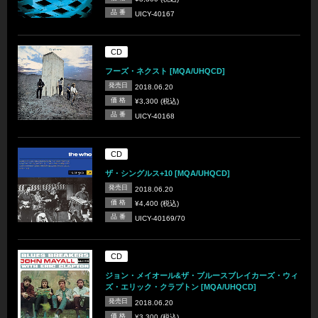
品 番
UICY-40167
CD
フーズ・ネクスト [MQA/UHQCD]
発売日
2018.06.20
価 格
¥3,300 (税込)
品 番
UICY-40168
CD
ザ・シングルス+10 [MQA/UHQCD]
発売日
2018.06.20
価 格
¥4,400 (税込)
品 番
UICY-40169/70
CD
ジョン・メイオール&ザ・ブルースブレイカーズ・ウィ
ズ・エリック・クラプトン [MQA/UHQCD]
発売日
2018.06.20
価 格
¥3,300 (税込)