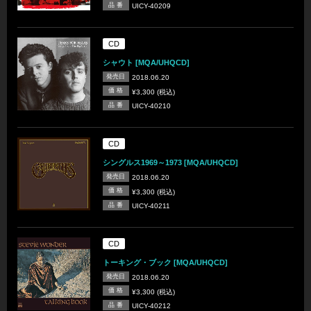
品 番
UICY-40209
CD
シャウト [MQA/UHQCD]
発売日
2018.06.20
価 格
¥3,300 (税込)
品 番
UICY-40210
CD
シングルス1969～1973 [MQA/UHQCD]
発売日
2018.06.20
価 格
¥3,300 (税込)
品 番
UICY-40211
CD
トーキング・ブック [MQA/UHQCD]
発売日
2018.06.20
価 格
¥3,300 (税込)
品 番
UICY-40212