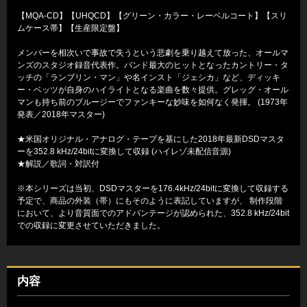
【MQA-CD】【UHQCD】【グリーン・カラー・レーベルコート】【スリ
ムケース帯】【生産限定盤】
メンバーを相次いで事故で失うという悲劇を乗り越えて放った、オールマ
ンズのスタジオ録音代表作。バンド最大のヒットとなったカントリー・タ
ッチの「ランブリン・マン」や名インスト「ジェシカ」など、ディッキ
ー・ベッツが自身のハイライトとなる楽曲を数々提供。グレッグ・オール
マンも持ち前のブルージーでファンキーな妙味を如何なく発揮。 (1973年
発表／2018年マスター)
★米国オリジナル・アナログ・テープを基にした2018年最新DSDマスタ
ーを352.8 kHz/24bitに変換して収録 (ハイレゾ未配信音源)
★解説／歌詞・対訳付
※本シリーズは当初、DSDマスターを176.4kHz/24bitに変換して収録する
予定で、商品の外装（帯）にもそのように表記していますが、 制作段階
において、より音質面でのアドバンテージが認められた、352.8 kHz/24bit
での収録に変更させていただきました。
内容