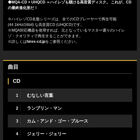
◆MQA-CD × UHQCD ＝ハイレゾも聴ける高音質ディスク。 これが、CD
の最終進化形だ！
※ハイレゾCD名盤シリーズは、全てのCDプレーヤーで再生可能
(44.1kHz/16bit) な高音質CD (UHQCD)です。
※MQA対応機器を使用すれば、元となっているマスター通りのハイレ
ゾ・クオリティで再生することができます。
※詳しくは
hires-cd.jp
をご参照ください。
曲目
CD
むなしい言葉
1
ランブリン・マン
2
カム・アンド・ゴー・ブルース
3
ジェリー・ジェリー
4