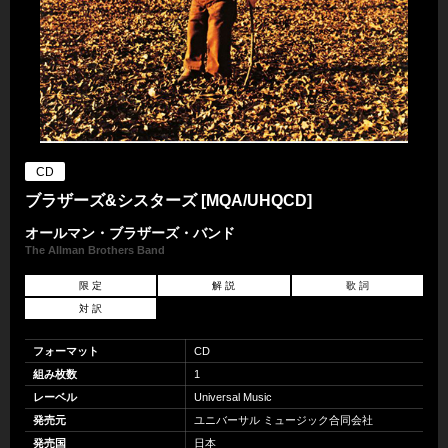
CD
ブラザーズ&シスターズ [MQA/UHQCD]
オールマン・ブラザーズ・バンド
The Allman Brothers Band
限 定
解 説
歌 詞
対 訳
フォーマット
CD
組み枚数
1
レーベル
Universal Music
発売元
ユニバーサル ミュージック合同会社
発売国
日本