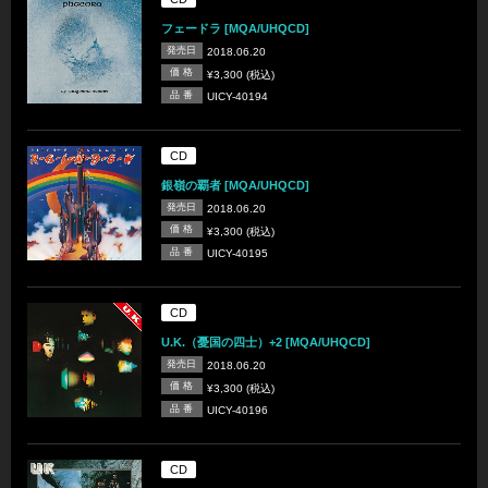
フェードラ [MQA/UHQCD]
発売日
2018.06.20
価 格
¥3,300 (税込)
品 番
UICY-40194
CD
銀嶺の覇者 [MQA/UHQCD]
発売日
2018.06.20
価 格
¥3,300 (税込)
品 番
UICY-40195
CD
U.K.（憂国の四士）+2 [MQA/UHQCD]
発売日
2018.06.20
価 格
¥3,300 (税込)
品 番
UICY-40196
CD