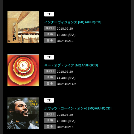
CD
インナーヴィジョンズ [MQA/UHQCD]
発売日
2018.06.20
価 格
¥3,300 (税込)
品 番
UICY-40213
CD
キー・オブ・ライフ [MQA/UHQCD]
発売日
2018.06.20
価 格
¥4,400 (税込)
品 番
UICY-40214/5
CD
ホワッツ・ゴーイン・オン+6 [MQA/UHQCD]
発売日
2018.06.20
価 格
¥3,300 (税込)
品 番
UICY-40216