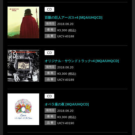
CD
百眼の巨人アーガス+4 [MQA/UHQCD]
発売日
2018.06.20
価 格
¥3,300 (税込)
品 番
UICY-40188
CD
オリジナル・サウンドトラック+4 [MQA/UHQCD]
発売日
2018.06.20
価 格
¥3,300 (税込)
品 番
UICY-40189
CD
オペラ座の夜 [MQA/UHQCD]
発売日
2018.06.20
価 格
¥3,300 (税込)
品 番
UICY-40190