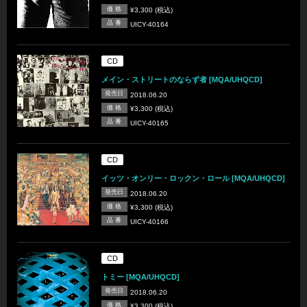
価 格
¥3,300 (税込)
品 番
UICY-40164
CD
メイン・ストリートのならず者 [MQA/UHQCD]
発売日
2018.06.20
価 格
¥3,300 (税込)
品 番
UICY-40165
CD
イッツ・オンリー・ロックン・ロール [MQA/UHQCD]
発売日
2018.06.20
価 格
¥3,300 (税込)
品 番
UICY-40166
CD
トミー [MQA/UHQCD]
発売日
2018.06.20
価 格
¥3,300 (税込)