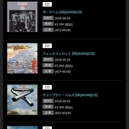
CD
ザ・ゲーム [MQA/UHQCD]
発売日
2018.06.20
価 格
¥3,300 (税込)
品 番
UICY-40191
CD
フォックストロット [MQA/UHQCD]
発売日
2018.06.20
価 格
¥3,300 (税込)
品 番
UICY-40192
CD
チューブラー・ベルズ [MQA/UHQCD]
発売日
2018.06.20
価 格
¥3,300 (税込)
品 番
UICY-40193
CD