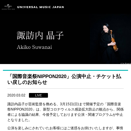
「国際音楽祭NIPPON2020」公演中止・チケット払
い戻しのお知らせ
2020.03.02
LIVE
諏訪内晶子が芸術監督を務める、3月15日(日)まで開催予定の「国際音楽
祭NIPPON2020」は、新型コロナウィルス感染拡大防止の観点から、関係
者による協議の結果、今後予定しております公演・関連プログラムが中止
となりました。
公演を楽しみにされていたお客様にはご迷惑をお掛けいたしますが、事情