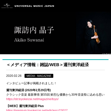
＜メディア情報：雑誌/WEB＞週刊東洋経済
2020.02.26
MEDIA - MAGAZINE
インタビュー記事が掲載されました！
週刊東洋経済 (2020年2月29日号)
クラシック音楽 最新事情 第55回 鮮烈な優勝から30年音楽祭に込める思い
https://str.toyokeizai.net/magazine/toyo/
【WEB】週刊東洋経済 Plus
https://premium.toyokeizai.net/articles/-/23027