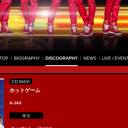
TOP
BIOGRAPHY
DISCOGRAPHY
NEWS
LIVE / EVEN
CD MAXI
ホットゲーム
A-JAX
限 定