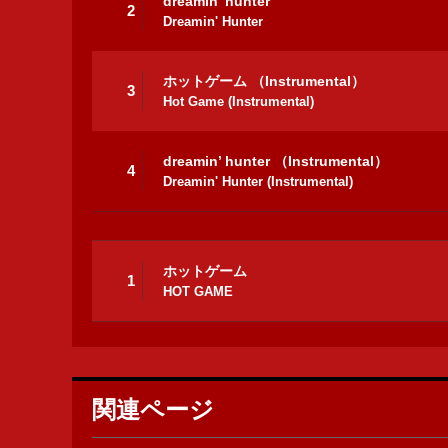
dreamin’ hunter
2
Dreamin' Hunter
ホットゲーム （Instrumental）
3
Hot Game (Instrumental)
dreamin’ hunter （Instrumental）
4
Dreamin' Hunter (Instrumental)
ホットゲーム
1
HOT GAME
関連ページ