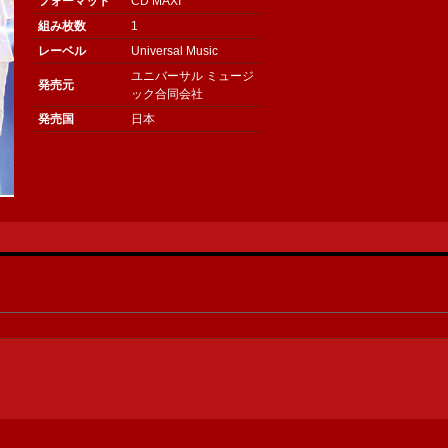
フォーマット
CD MAXI
組み枚数
1
レーベル
Universal Music
ユニバーサル ミュージ
発売元
ック合同会社
発売国
日本