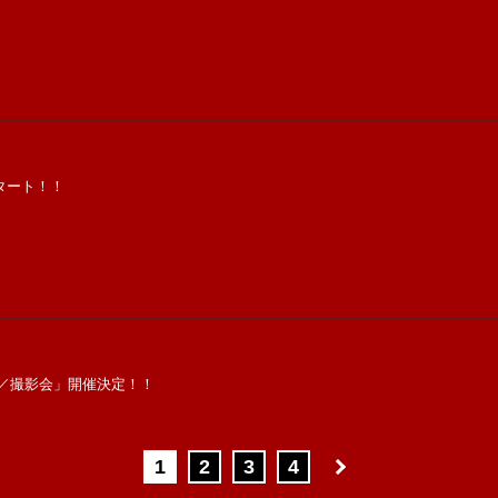
スタート！！
ント／撮影会」開催決定！！
1
2
3
4