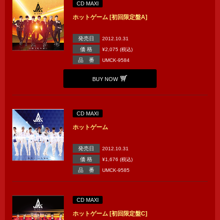
CD MAXI
ホットゲーム [初回限定盤A]
発売日
2012.10.31
価 格
¥2,075 (税込)
品 番
UMCK-9584
BUY NOW
CD MAXI
ホットゲーム
発売日
2012.10.31
価 格
¥1,676 (税込)
品 番
UMCK-9585
CD MAXI
ホットゲーム [初回限定盤C]