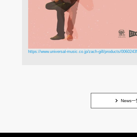
https://www.universal-music.co.jp/zach-gill/products/006024
News