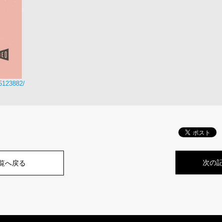
35123882/
次の
一覧へ戻る